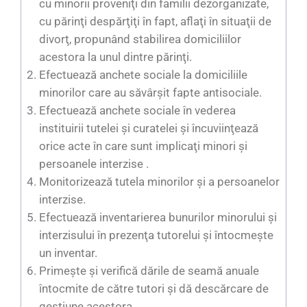
cu minorii proveniţi din familii dezorganizate,
cu părinţi despărţiţi în fapt, aflaţi în situaţii de
divorţ, propunând stabilirea domiciliilor
acestora la unul dintre părinţi.
Efectuează anchete sociale la domiciliile
minorilor care au săvârşit fapte antisociale.
Efectuează anchete sociale în vederea
instituirii tutelei şi curatelei şi încuviinţează
orice acte în care sunt implicaţi minori și
persoanele interzise .
Monitorizează tutela minorilor și a persoanelor
interzise.
Efectuează inventarierea bunurilor minorului și
interzisului în prezenţa tutorelui şi întocmeşte
un inventar.
Primeşte şi verifică dările de seamă anuale
întocmite de către tutori şi dă descărcare de
gestiune acestora.