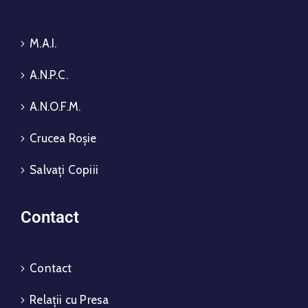
M.A.I.
A.N.P.C.
A.N.O.F.M.
Crucea Roșie
Salvați Copiii
Contact
Contact
Relații cu Presa