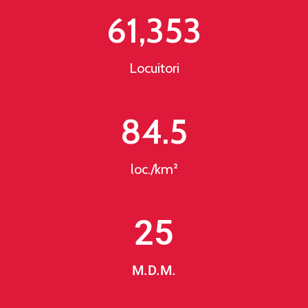
61,353
Locuitori
84.5
loc./km²
25
M.D.M.