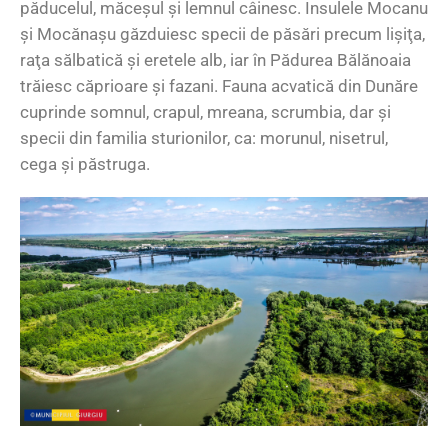
păducelul, măceşul şi lemnul câinesc. Insulele Mocanu
şi Mocănaşu găzduiesc specii de păsări precum lişiţa,
raţa sălbatică şi eretele alb, iar în Pădurea Bălănoaia
trăiesc căprioare şi fazani. Fauna acvatică din Dunăre
cuprinde somnul, crapul, mreana, scrumbia, dar şi
specii din familia sturionilor, ca: morunul, nisetrul,
cega şi păstruga.