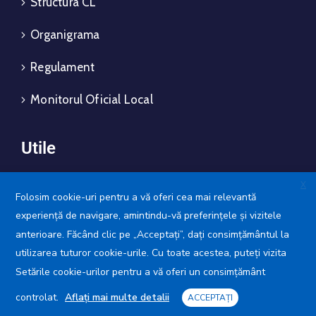
Structura CL
Organigrama
Regulament
Monitorul Oficial Local
Utile
X
Folosim cookie-uri pentru a vă oferi cea mai relevantă
M.A.I.
experiență de navigare, amintindu-vă preferințele și vizitele
A.N.P.C.
anterioare. Făcând clic pe „Acceptați”, dați consimțământul la
utilizarea tuturor cookie-urile. Cu toate acestea, puteți vizita
A.N.O.F.M.
Setările cookie-urilor pentru a vă oferi un consimțământ
controlat.
Aflați mai multe detalii
Crucea Roșie
ACCEPTAȚI