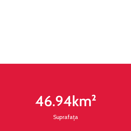
46.94
km²
Suprafața