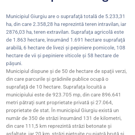
Municipiul Giurgiu are o suprafaţă totală de 5.233,31
ha, din care 2.358,28 ha reprezintă teren intravilan, iar
2876,03 ha, teren extravilan. Suprafaţa agricolă este
de 1.863 hectare, însumând 1.691 hectare suprafaţă
arabilă, 6 hectare de livezi şi pepiniere pomicole, 108
hectare de vii şi pepiniere viticole şi 58 hectare de
păşuni.
Municipiul dispune şi de 50 de hectare de spaţii verzi,
din care parcurile şi grădinile publice ocupă o
suprafaţă de 10 hectare. Suprafaţa locuită a
municipiului este de 923.705 mp, din care 896.641
metri pătraţi sunt proprietate privată şi 27.064,
proprietate de stat. În municipiul Giurgiu există un
număr de 350 de străzi însumând 131 de kilometri,
din care 111,5 km reprezintă străzi betonate şi
asfaltate, iar 20 km, străzi pietruite cu piatră brută şi