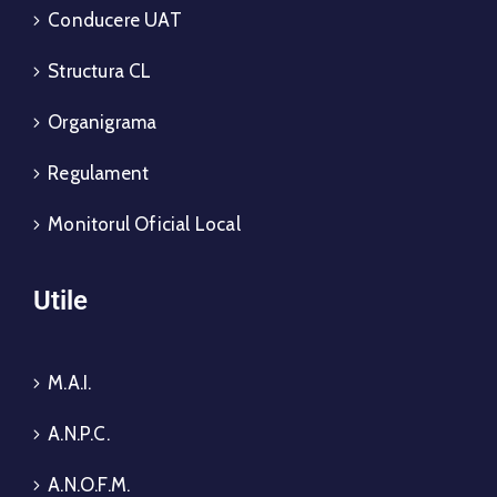
Conducere UAT
Structura CL
Organigrama
Regulament
Monitorul Oficial Local
Utile
M.A.I.
A.N.P.C.
A.N.O.F.M.