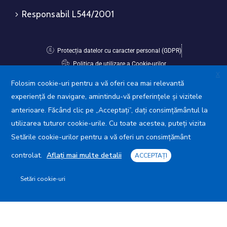
Responsabil L544/2001
Protecția datelor cu caracter personal (GDPR)
Politica de utilizare a Cookie-urilor
X
Folosim cookie-uri pentru a vă oferi cea mai relevantă
Avansis Mobile
experiență de navigare, amintindu-vă preferințele și vizitele
anterioare. Făcând clic pe „Acceptați”, dați consimțământul la
utilizarea tuturor cookie-urile. Cu toate acestea, puteți vizita
Setările cookie-urilor pentru a vă oferi un consimțământ
controlat.
Aflați mai multe detalii
ACCEPTAȚI
Setări cookie-uri
Primăria Municipiului Giurgiu © 2025. Toate drepturile
rezervate.