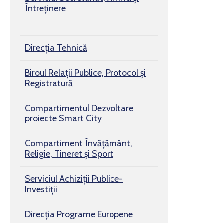
Întreținere
Direcția Tehnică
Biroul Relaţii Publice, Protocol şi
Registratură
Compartimentul Dezvoltare
proiecte Smart City
Compartiment Învățământ,
Religie, Tineret și Sport
Serviciul Achiziții Publice-
Investiții
Direcția Programe Europene