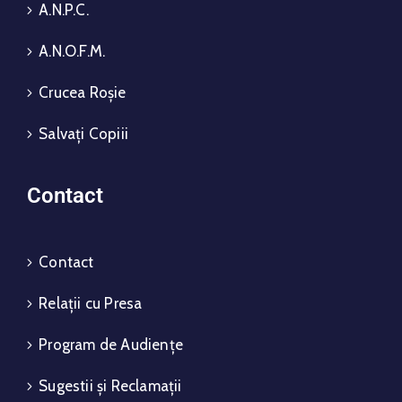
A.N.P.C.
A.N.O.F.M.
Crucea Roșie
Salvați Copiii
Contact
Contact
Relații cu Presa
Program de Audiențe
Sugestii și Reclamații