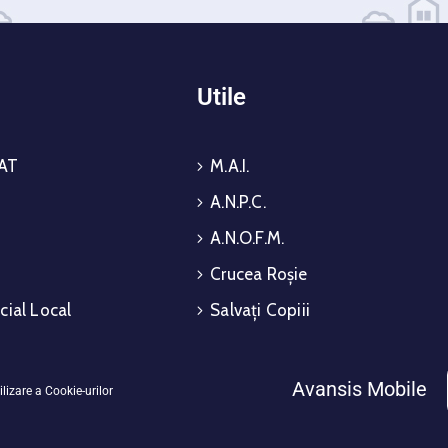
i
Utile
AT
M.A.I.
A.N.P.C.
A.N.O.F.M.
Crucea Roșie
cial Local
Salvați Copiii
Avansis Mobile
ilizare a Cookie-urilor