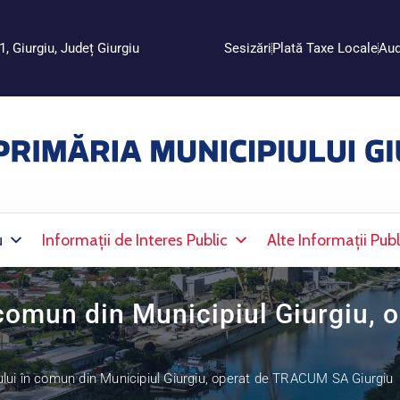
1, Giurgiu, Județ Giurgiu
Sesizări
Plată Taxe Locale
Aud
u
Informații de Interes Public
Alte Informații Publ
 comun din Municipiul Giurgiu,
lui în comun din Municipiul Giurgiu, operat de TRACUM SA Giurgiu