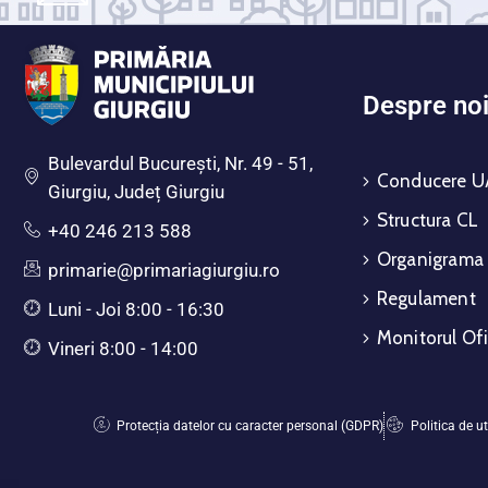
Despre no
Bulevardul Bucureşti, Nr. 49 - 51,
Conducere U
Giurgiu, Județ Giurgiu
Structura CL
+40 246 213 588
Organigrama
primarie@primariagiurgiu.ro
Regulament
Luni - Joi 8:00 - 16:30
Monitorul Ofi
Vineri 8:00 - 14:00
Protecția datelor cu caracter personal (GDPR)
Politica de ut