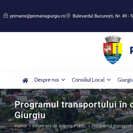
primarie@primariagiurgiu.ro
Bulevardul Bucureşti, Nr. 49 - 5
Despre noi
Consiliul Local
Giurgi
Programul transportului în
Giurgiu
Home
Informații de Interes Public
Programul transportu