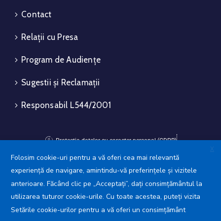
Contact
Relații cu Presa
Program de Audiențe
Sugestii și Reclamații
Responsabil L544/2001
Protecția datelor cu caracter personal (GDPR)
X
Politica de utilizare a Cookie-urilor
Folosim cookie-uri pentru a vă oferi cea mai relevantă
experiență de navigare, amintindu-vă preferințele și vizitele
Avansis Mobile
anterioare. Făcând clic pe „Acceptați”, dați consimțământul la
utilizarea tuturor cookie-urile. Cu toate acestea, puteți vizita
Setările cookie-urilor pentru a vă oferi un consimțământ