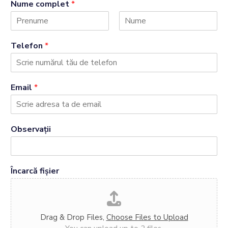
Nume complet
*
F
L
i
a
Telefon
*
r
s
s
t
t
Email
*
Observații
Încarcă fișier
Drag & Drop Files,
Choose Files to Upload