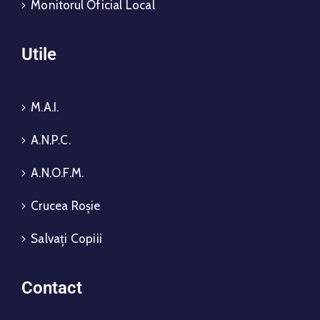
Monitorul Oficial Local
Utile
M.A.I.
A.N.P.C.
A.N.O.F.M.
Crucea Roșie
Salvați Copiii
Contact