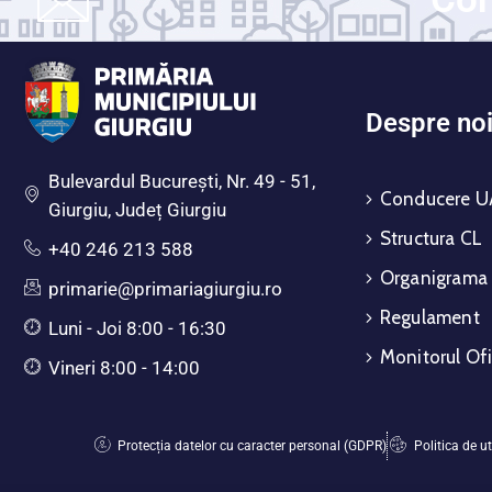
Despre no
Bulevardul Bucureşti, Nr. 49 - 51,
Conducere U
Giurgiu, Județ Giurgiu
Structura CL
+40 246 213 588
Organigrama
primarie@primariagiurgiu.ro
Regulament
Luni - Joi 8:00 - 16:30
Monitorul Ofi
Vineri 8:00 - 14:00
Protecția datelor cu caracter personal (GDPR)
Politica de ut