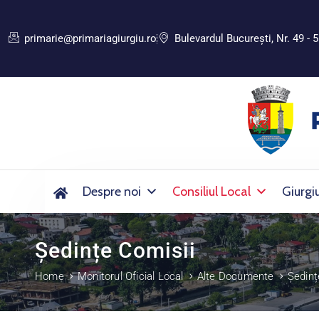
primarie@primariagiurgiu.ro
Bulevardul Bucureşti, Nr. 49 - 5
Despre noi
Consiliul Local
Giurgi
Ședințe Comisii
Home
Monitorul Oficial Local
Alte Documente
Ședinț