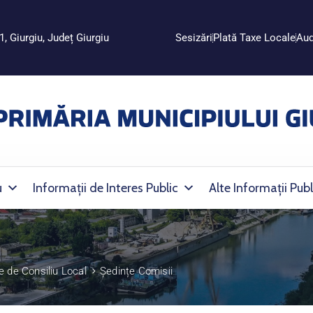
1, Giurgiu, Județ Giurgiu
Sesizări
Plată Taxe Locale
Aud
u
Informații de Interes Public
Alte Informații Publ
e de Consiliu Local
Ședințe Comisii