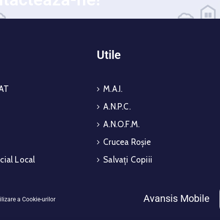
i
Utile
AT
M.A.I.
A.N.P.C.
A.N.O.F.M.
Crucea Roșie
cial Local
Salvați Copiii
Avansis Mobile
ilizare a Cookie-urilor