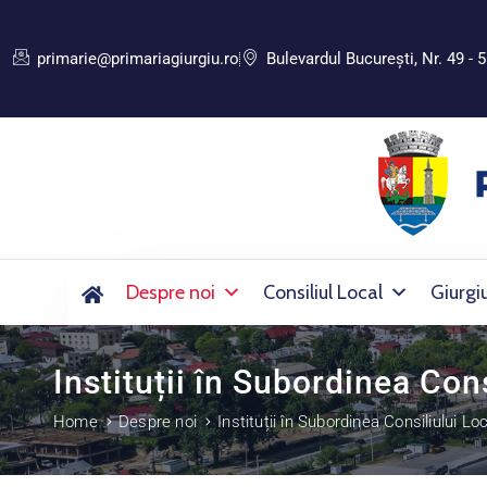
primarie@primariagiurgiu.ro
Bulevardul Bucureşti, Nr. 49 - 5
Despre noi
Consiliul Local
Giurgi
Instituții în Subordinea Cons
Home
Despre noi
Instituții în Subordinea Consiliului Lo