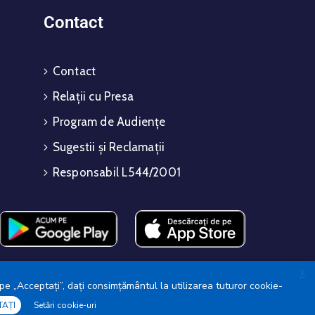
Contact
Contact
Relații cu Presa
Program de Audiențe
Sugestii și Reclamații
Responsabil L544/2001
X
pe „Acceptați”, dați consimțământul la utilizarea tuturor cookie-
TAȚI
Setări cookie-uri