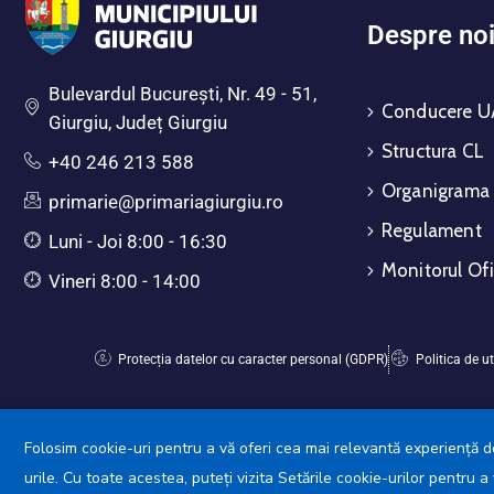
Despre no
Bulevardul Bucureşti, Nr. 49 - 51,
Conducere U
Giurgiu, Județ Giurgiu
Structura CL
+40 246 213 588
Organigrama
primarie@primariagiurgiu.ro
Regulament
Luni - Joi 8:00 - 16:30
Monitorul Ofi
Vineri 8:00 - 14:00
Protecția datelor cu caracter personal (GDPR)
Politica de ut
Folosim cookie-uri pentru a vă oferi cea mai relevantă experiență de
urile. Cu toate acestea, puteți vizita Setările cookie-urilor pentru 
Primăr