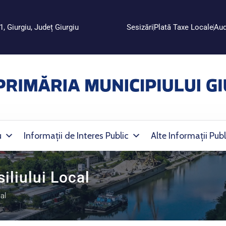
1, Giurgiu, Județ Giurgiu
Sesizări
Plată Taxe Locale
Aud
u
Informații de Interes Public
Alte Informații Publ
iliului Local
cal