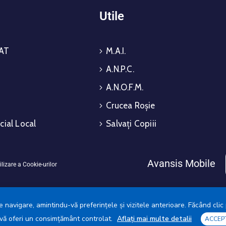
i
Utile
AT
M.A.I.
A.N.P.C.
A.N.O.F.M.
Crucea Roșie
cial Local
Salvați Copiii
Avansis Mobile
ilizare a Cookie-urilor
 navigare, amintindu-vă preferințele și vizitele anterioare. Făcând clic 
a vă oferi un consimțământ controlat.
Aflați mai multe detalii
ACCEP
ia Municipiului Giurgiu © 2025. Toate drepturile rezervate.