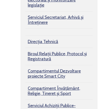
electorală și monitorizare
legislație
Serviciul Secretariat, Arhivă și
Întreținere
Direcția Tehnică
Biroul Relaţii Publice, Protocol şi
Registratură
Compartimentul Dezvoltare
proiecte Smart City
Compartiment Învățământ,
Religie, Tineret și Sport
Serviciul Achiziții Publice-