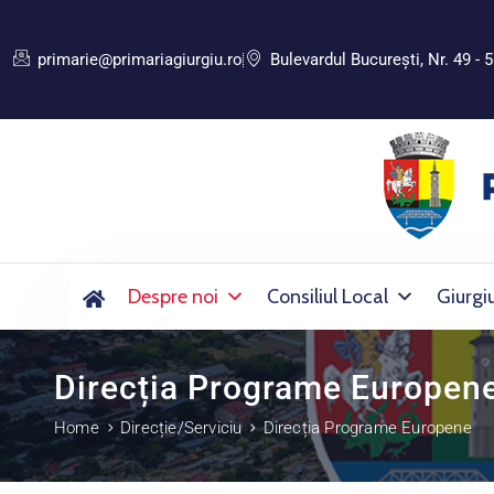
primarie@primariagiurgiu.ro
Bulevardul Bucureşti, Nr. 49 - 5
Despre noi
Consiliul Local
Giurgi
Direcția Programe Europen
Home
Direcție/Serviciu
Direcția Programe Europene