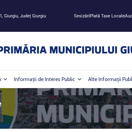
1, Giurgiu, Județ Giurgiu
Sesizări
Plată Taxe Locale
Aud
u
Informații de Interes Public
Alte Informații Publ
e