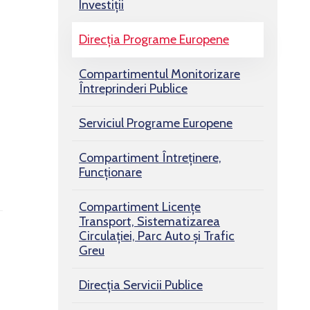
Investiții
Direcția Programe Europene
Compartimentul Monitorizare
Întreprinderi Publice
Serviciul Programe Europene
Compartiment Întreținere,
Funcționare
Compartiment Licențe
Transport, Sistematizarea
Circulației, Parc Auto și Trafic
Greu
Direcția Servicii Publice