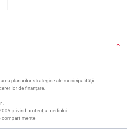
:
area planurilor strategice ale municipalităţii.
ererilor de finanţare.
r .
005 privind protecţia mediului.
le compartimente: