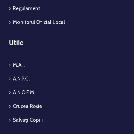
Regulament
Monitorul Oficial Local
Utile
M.A.I.
A.N.P.C.
A.N.O.F.M.
Crucea Roșie
Salvați Copiii