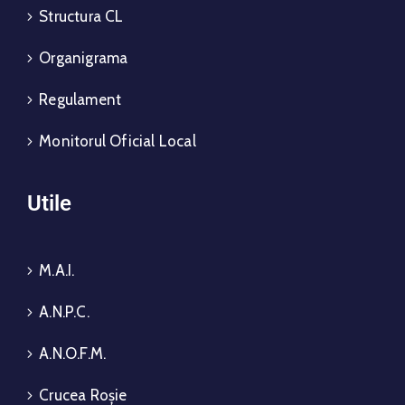
Structura CL
Organigrama
Regulament
Monitorul Oficial Local
Utile
M.A.I.
A.N.P.C.
A.N.O.F.M.
Crucea Roșie