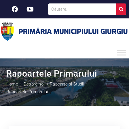
Rapoartele Primarului
Home
Despre noi
Rapoarte și Studii
Rapoartele Primarului