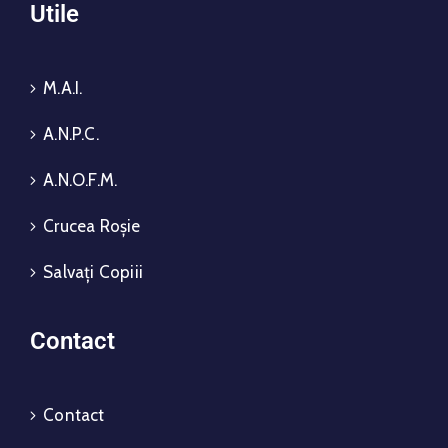
Utile
M.A.I.
A.N.P.C.
A.N.O.F.M.
Crucea Roșie
Salvați Copiii
Contact
Contact