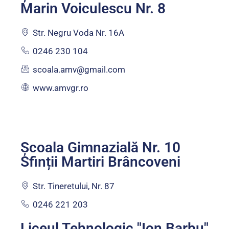
Marin Voiculescu Nr. 8
Str. Negru Voda Nr. 16A
0246 230 104
scoala.amv@gmail.com
www.amvgr.ro
Școala Gimnazială Nr. 10
Sfinții Martiri Brâncoveni
Str. Tineretului, Nr. 87
0246 221 203
Liceul Tehnologic "Ion Barbu"