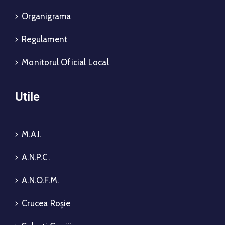
Organigrama
Regulament
Monitorul Oficial Local
Utile
M.A.I.
A.N.P.C.
A.N.O.F.M.
Crucea Roșie