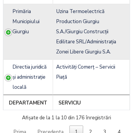
Primăria
Uzina Termoelectrică
Municipiului
Production Giurgiu
Giurgiu
S.A./Giurgiu Construcții
Edilitare SRL/Administrația
Zonei Libere Giurgiu S.A.
Directia juridică
Activități Comerț – Servicii
și administrație
Piață
locală
DEPARTAMENT
SERVICIU
Afișate de la 1 la 10 din 176 înregistrări
Prima
Precedenta
1
2
3
4