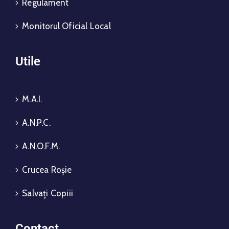
Regulament
Monitorul Oficial Local
Utile
M.A.I.
A.N.P.C.
A.N.O.F.M.
Crucea Roșie
Salvați Copiii
Contact