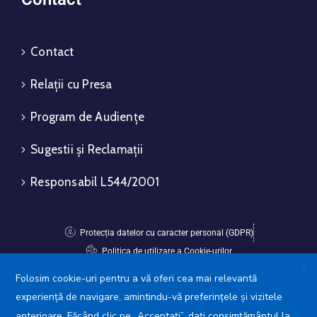
Contact
Relații cu Presa
Program de Audiențe
Sugestii și Reclamații
Responsabil L544/2001
Protecția datelor cu caracter personal (GDPR)
Politica de utilizare a Cookie-urilor
X
Folosim cookie-uri pentru a vă oferi cea mai relevantă
Avansis Mobile
experiență de navigare, amintindu-vă preferințele și vizitele
anterioare. Făcând clic pe „Acceptați”, dați consimțământul la