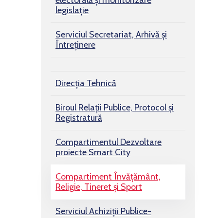
electorală și monitorizare
legislație
Serviciul Secretariat, Arhivă și
Întreținere
Direcția Tehnică
Biroul Relaţii Publice, Protocol şi
Registratură
Compartimentul Dezvoltare
proiecte Smart City
Compartiment Învățământ,
Religie, Tineret și Sport
Serviciul Achiziții Publice-