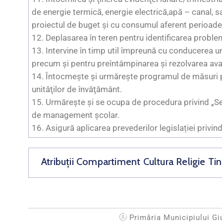
de energie termică, energie electrică,apă – canal,
proiectul de buget şi cu consumul aferent perioadei
12. Deplasarea în teren pentru identificarea proble
13. Intervine în timp util împreună cu conducerea unit
precum şi pentru preîntâmpinarea şi rezolvarea avariil
14. Întocmeşte şi urmăreşte programul de măsuri pri
unităţilor de învăţământ.
15. Urmărește și se ocupa de procedura privind „Se
de management școlar.
16. Asigură aplicarea prevederilor legislației privin
Atribuții Compartiment Cultura Religie Tin
Primăria Municipiului Gi