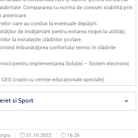
 salubritate .Compararea cu norma de consum stabilită prin
 anterioare.
melor care au condus la eventuale depăşiri.
ăţilor de învăţământ pentru evitarea risipei la utilităţi,
or la instalaţiile clădirilor şcolare.
vind îmbunătăţirea confortului termic în clădirile
rvicii pentru implementarea Soluției – Sistem electronic
d CES (copiii cu cerințe educaționale speciale)
eret si Sport
urgiu
31.10.2022
16:26