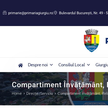
primarie@primariagiurgiu.ro
Bulevardul Bucureşti, Nr. 49 - 5
Despre noi
Consiliul Local
Giurgi
Compartiment Învățământ, Re
Home
Direcție/Serviciu
Compartiment Învățământ, Relig