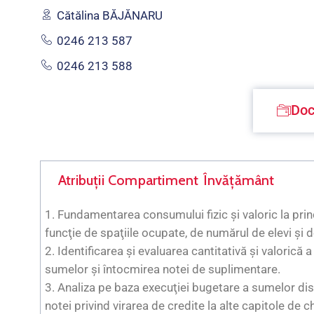
Cătălina BĂJĂNARU
0246 213 587
0246 213 588
Doc
Atribuții Compartiment Învăţământ
1. Fundamentarea consumului fizic şi valoric la prin
funcţie de spaţiile ocupate, de numărul de elevi şi d
2. Identificarea şi evaluarea cantitativă şi valoric
sumelor şi întocmirea notei de suplimentare.
3. Analiza pe baza execuţiei bugetare a sumelor dis
notei privind virarea de credite la alte capitole de ch