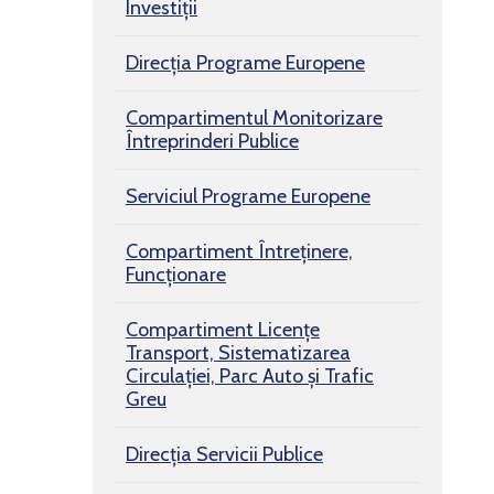
Investiții
Direcția Programe Europene
Compartimentul Monitorizare
Întreprinderi Publice
Serviciul Programe Europene
Compartiment Întreținere,
Funcționare
Compartiment Licențe
Transport, Sistematizarea
Circulației, Parc Auto și Trafic
Greu
Direcția Servicii Publice