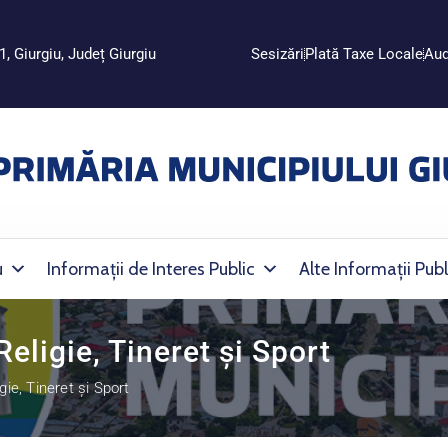
1, Giurgiu, Județ Giurgiu
Sesizări
Plată Taxe Locale
Aud
u
Informații de Interes Public
Alte Informații Publ
ligie, Tineret și Sport
ie, Tineret și Sport