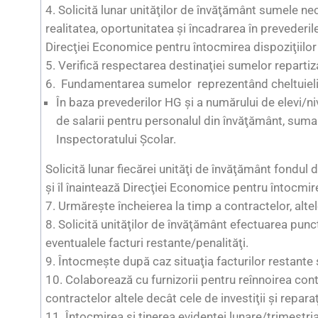
4. Solicită lunar unităţilor de învăţământ sumele ne
realitatea, oportunitatea şi încadrarea în prevederil
Direcţiei Economice pentru întocmirea dispoziţiilor
5. Verifică respectarea destinaţiei sumelor repartiz
6. Fundamentarea sumelor reprezentând cheltuielil
În baza prevederilor HG şi a numărului de elevi/ni
de salarii pentru personalul din învăţământ, suma
Inspectoratului Şcolar.
Solicită lunar fiecărei unităţi de învăţământ fondul d
şi îl înaintează Direcţiei Economice pentru întocmire
7. Urmăreşte încheierea la timp a contractelor, altele
8. Solicită unităţilor de învăţământ efectuarea punct
eventualele facturi restante/penalităţi.
9. Întocmeşte după caz situaţia facturilor restante 
10. Colaborează cu furnizorii pentru reînnoirea contra
contractelor altele decât cele de investiţii şi reparaţ
11. Întocmirea şi ţinerea evidenţei lunare/trimestr