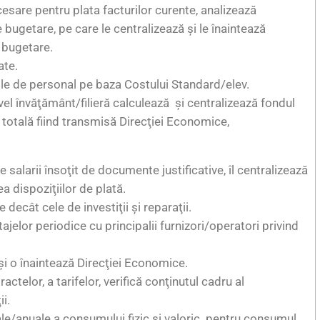
cesare pentru plata facturilor curente, analizează
e bugetare, pe care le centralizează şi le înaintează
 bugetare.
ate.
e de personal pe baza Costului Standard/elev.
vel învăţământ/filieră calculează şi centralizează fondul
 totală fiind transmisă Direcţiei Economice,
e salarii însoţit de documente justificative, îl centralizează
a dispoziţiilor de plată.
 decât cele de investiţii şi reparaţii.
ajelor periodice cu principalii furnizori/operatori privind
şi o înaintează Direcţiei Economice.
ctelor, a tarifelor, verifică conţinutul cadru al
ii.
iale/anuale a consumului fizic şi valoric pentru consumul