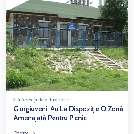
în
Informații de actualitate
Giurgiuvenii Au La Dispoziţie O Zonă
Amenajată Pentru Picnic
Citește