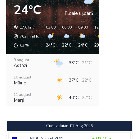
24°C
Ploaie ușoară
17.6 km/h
03:00
06:00
09:00
12:00
15:00
18:00
762
mmHg
24°C
22°C
24°C
29°C
32°C
32°C
63
%
9 august
33°C
21°C
Astăzi
10 august
37°C
22°C
Mâine
11 august
40°C
22°C
Marți
12 august
39°C
22°C
Miercuri
Curs valutar: 07 Aug 2026
13 august
36°C
20°C
Joi
EUR
: 5,2554 RON
+0,0041 ▲