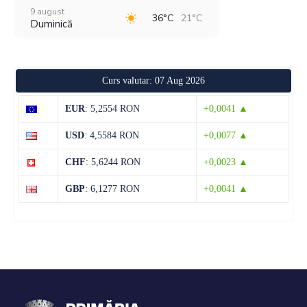
9 august
36°C
21°C
Duminică
10 august
37°C
21°C
Luni
Curs valutar: 07 Aug 2026
11 august
38°C
21°C
Marți
EUR
: 5,2554 RON
+0,0041 ▲
12 august
38°C
22°C
USD
: 4,5584 RON
+0,0077 ▲
Miercuri
CHF
: 5,6244 RON
+0,0023 ▲
13 august
36°C
21°C
Joi
GBP
: 6,1277 RON
+0,0041 ▲