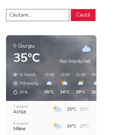
Giurgiu
35°C
Nori împrăștiați
21.9 km/h
15:00
18:00
21:00
00:00
03:00
06:00
758
mmHg
35°C
34°C
29°C
25°C
25°C
23°C
28
%
7 august
35°C
23°C
Astăzi
8 august
34°C
23°C
Mâine