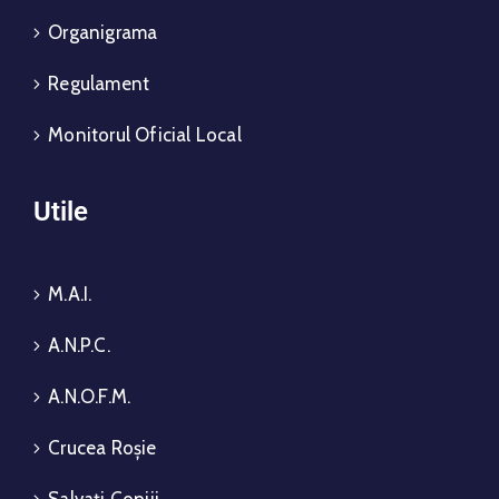
Organigrama
Regulament
Monitorul Oficial Local
Utile
M.A.I.
A.N.P.C.
A.N.O.F.M.
Crucea Roșie
Salvați Copiii