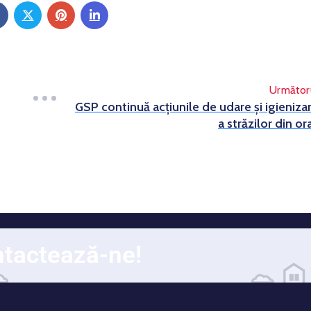
Următor
GSP continuă acțiunile de udare și igieniza
a străzilor din or
tactează-ne!