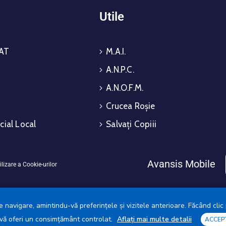
i
Utile
AT
M.A.I.
A.N.P.C.
A.N.O.F.M.
Crucea Roșie
cial Local
Salvați Copiii
Avansis Mobile
ilizare a Cookie-urilor
 navigare, amintindu-vă preferințele și vizitele anterioare. Făcând clic 
a vă oferi un consimțământ controlat.
Aflați mai multe detalii
ACCEP
ia Municipiului Giurgiu © 2025. Toate drepturile rezervate.