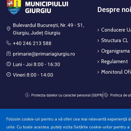
Despre no
Bulevardul Bucureşti, Nr. 49 - 51,
Conducere U
Giurgiu, Județ Giurgiu
Structura CL
+40 246 213 588
Organigrama
primarie@primariagiurgiu.ro
Regulament
Luni - Joi 8:00 - 16:30
Monitorul Ofi
Vineri 8:00 - 14:00
Protecția datelor cu caracter personal (GDPR)
Politica de ut
Folosim cookie-uri pentru a vă oferi cea mai relevantă experiență de
urile. Cu toate acestea, puteți vizita Setările cookie-urilor pentru 
Primăr