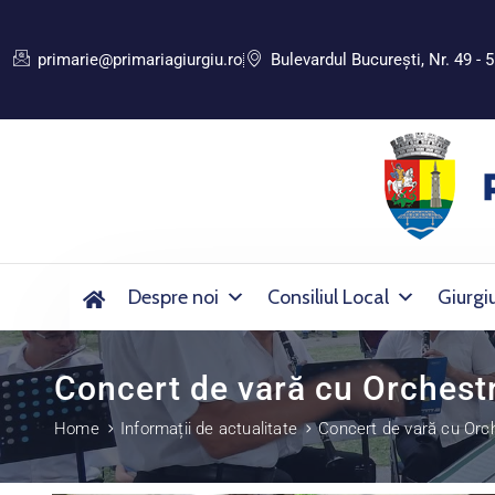
primarie@primariagiurgiu.ro
Bulevardul Bucureşti, Nr. 49 - 5
Despre noi
Consiliul Local
Giurgi
Concert de vară cu Orchestra
Home
Informații de actualitate
Concert de vară cu Orche