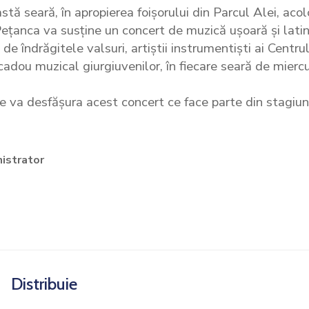
astă seară, în apropierea foișorului din Parcul Alei, aco
Pețanca va susține un concert de muzică ușoară și latin
 de îndrăgitele valsuri, artiștii instrumentiști ai Centrul
dou muzical giurgiuvenilor, în fiecare seară de miercur
se va desfășura acest concert ce face parte din stagiu
istrator
Distribuie