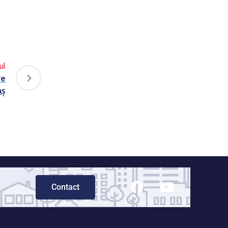
ul
re
aș
Contact