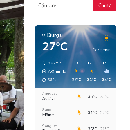
Giurgiu
27°C
Cer senin
9.0 km/h
09:00
12:00
15:00
18:00
759
mmHg
27°C
31°C
34°C
32°C
56
%
7 august
35°C
23°C
Astăzi
8 august
34°C
22°C
Mâine
9 august
36°C
21°C