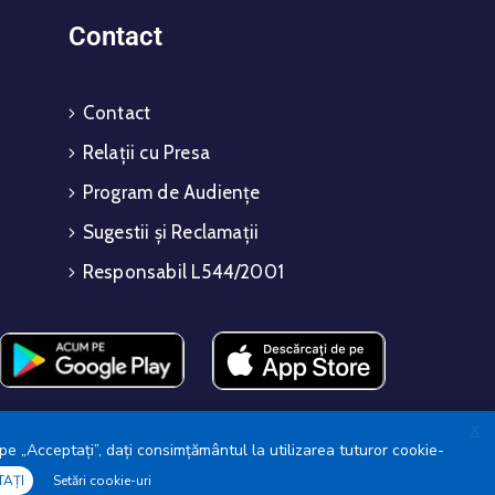
Contact
Contact
Relații cu Presa
Program de Audiențe
Sugestii și Reclamații
Responsabil L544/2001
X
pe „Acceptați”, dați consimțământul la utilizarea tuturor cookie-
TAȚI
Setări cookie-uri