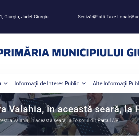
1, Giurgiu, Județ Giurgiu
Sesizări
Plată Taxe Locale
Aud
u
Informații de Interes Public
Alte Informații Publ
 Valahia, în această seară, la F
stra Valahia, în această seară, la Foișorul din Parcul Alei