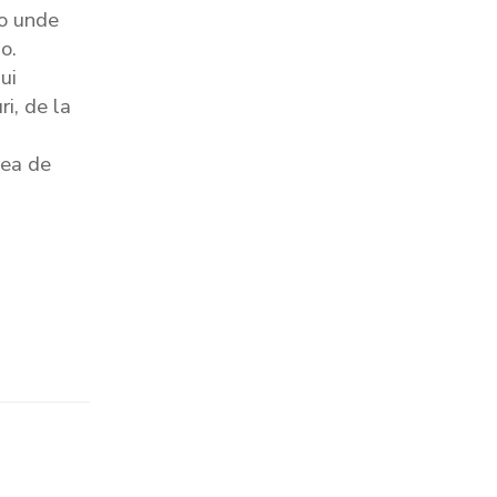
lo unde
o.
ui
i, de la
nea de