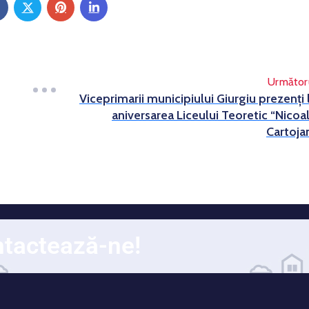
Următor
Viceprimarii municipiului Giurgiu prezenţi 
aniversarea Liceului Teoretic “Nicoa
Cartoja
tactează-ne!