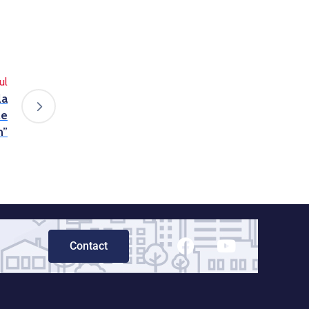
ul
la
le
n”
Contact