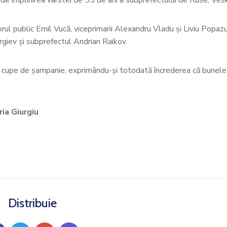
ul public Emil Vucă, viceprimarii Alexandru Vladu şi Liviu Popazu
rgiev şi subprefectul Andrian Raikov.
ei cupe de şampanie, exprimându-şi totodată încrederea că bunele 
ria Giurgiu
Distribuie