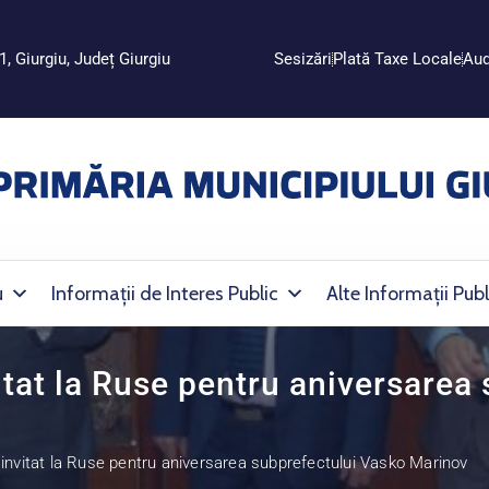
1, Giurgiu, Județ Giurgiu
Sesizări
Plată Taxe Locale
Aud
u
Informații de Interes Public
Alte Informații Publ
itat la Ruse pentru aniversarea
 invitat la Ruse pentru aniversarea subprefectului Vasko Marinov