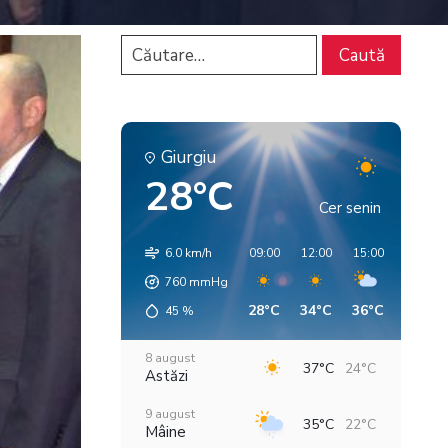
Giurgiu
28°C
Cer senin
6.0 km/h
09:00
12:00
15:00
18:00
760
mmHg
28°C
34°C
36°C
35°C
45
%
8 august
37°C
24°C
Astăzi
9 august
35°C
22°C
Mâine