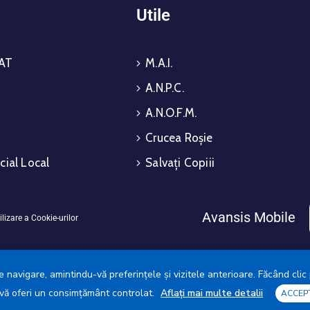
i
Utile
AT
M.A.I.
A.N.P.C.
A.N.O.F.M.
Crucea Roșie
cial Local
Salvați Copiii
Avansis Mobile
ilizare a Cookie-urilor
 navigare, amintindu-vă preferințele și vizitele anterioare. Făcând clic 
a vă oferi un consimțământ controlat.
Aflați mai multe detalii
ACCEP
ia Municipiului Giurgiu © 2025. Toate drepturile rezervate.