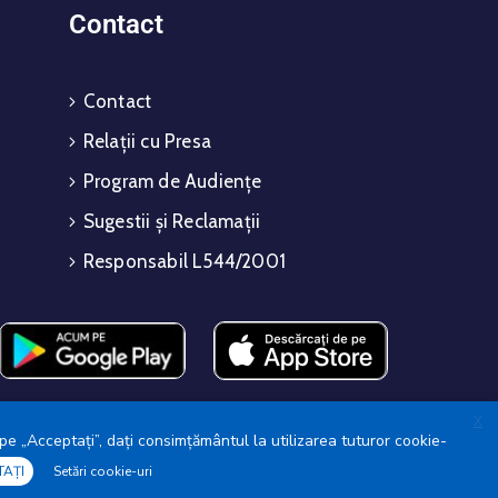
Contact
Contact
Relații cu Presa
Program de Audiențe
Sugestii și Reclamații
Responsabil L544/2001
X
pe „Acceptați”, dați consimțământul la utilizarea tuturor cookie-
TAȚI
Setări cookie-uri