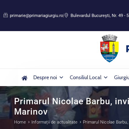
primarie@primariagiurgiu.ro
Bulevardul Bucureşti, Nr. 49 - 5
Despre noi
Consiliul Local
Giurgi
Primarul Nicolae Barbu, inv
Marinov
Home
Informații de actualitate
Primarul Nicolae Barbu,