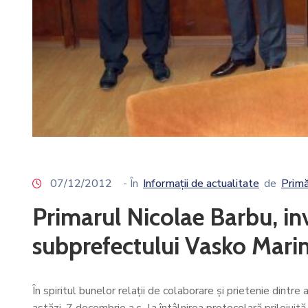
07/12/2012
- În
Informații de actualitate
de
Primă
Primarul Nicolae Barbu, inv
subprefectului Vasko Mari
În spiritul bunelor relaţii de colaborare şi prietenie dintre
astăzi, 7 decembrie a.c., la întâlnirea protocolară prileju