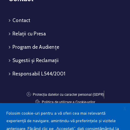
Contact
Relații cu Presa
Program de Audiențe
Sugestii și Reclamații
Responsabil L544/2001
Protecția datelor cu caracter personal (GDPR)
Politica de utilizare a Cookie-urilor
X
Folosim cookie-uri pentru a vă oferi cea mai relevantă
Avansis Mobile
experiență de navigare, amintindu-vă preferințele și vizitele
anterioare. Făcând clic pe „Acceptați”, dați consimțământul la