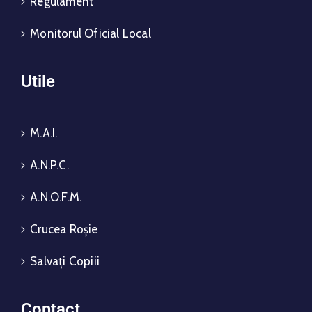
Regulament
Monitorul Oficial Local
Utile
M.A.I.
A.N.P.C.
A.N.O.F.M.
Crucea Roșie
Salvați Copiii
Contact