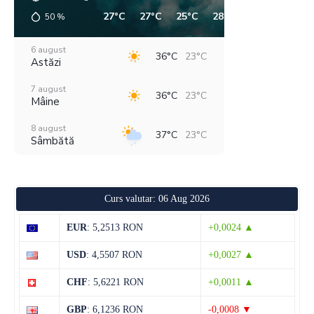
27°C
27°C
25°C
28°C
33°C
36°C
50
%
6 august
36°C
23°C
Astăzi
7 august
36°C
23°C
Mâine
8 august
37°C
23°C
Sâmbătă
9 august
36°C
20°C
Duminică
Curs valutar: 06 Aug 2026
10 august
37°C
21°C
Luni
EUR
: 5,2513 RON
+0,0024 ▲
11 august
38°C
21°C
USD
: 4,5507 RON
+0,0027 ▲
Marți
CHF
: 5,6221 RON
+0,0011 ▲
12 august
39°C
22°C
Miercuri
GBP
: 6,1236 RON
-0,0008 ▼