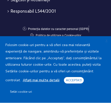
Responsabil L544/2001
Protecția datelor cu caracter personal (GDPR)
Politica de utilizare a Cookie-urilor
X
Folosim cookie-uri pentru a vă oferi cea mai relevantă
Avansis Mobile
experiență de navigare, amintindu-vă preferințele și vizitele
anterioare. Făcând clic pe „Acceptați”, dați consimțământul la
utilizarea tuturor cookie-urile. Cu toate acestea, puteți vizita
Setările cookie-urilor pentru a vă oferi un consimțământ
controlat.
Aflați mai multe detalii
ACCEPTAȚI
Setări cookie-uri
Primăria Municipiului Giurgiu © 2025. Toate drepturile
rezervate.