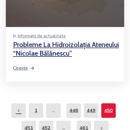
în
Informații de actualitate
Probleme La Hidroizolaţia Ateneului
“Nicolae Bălănescu”
Citește
...
1
448
449
450
...
451
452
461