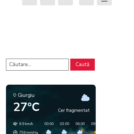
Giurgiu
27°C
Cer fragmentat
8.9 km/h
00:00
03:00
06:00
09:00
12:00
15:00
759
mmHg