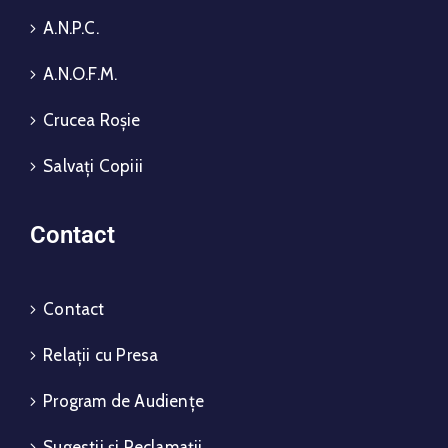
A.N.P.C.
A.N.O.F.M.
Crucea Roșie
Salvați Copiii
Contact
Contact
Relații cu Presa
Program de Audiențe
Sugestii și Reclamații