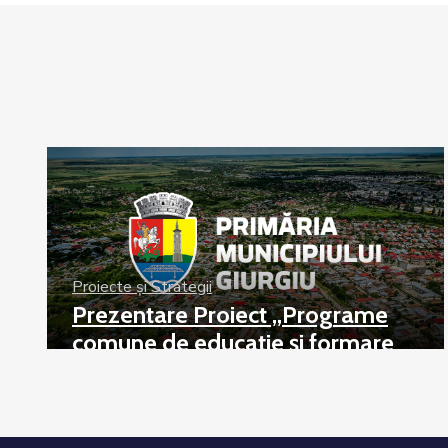
Proiecte și Strategii
Prezentare Proiect „Programe
comune de educație și formare
transfrontaliere, cu accent pe
activități de învățare pe tot
parcursul vieții, între Primăria