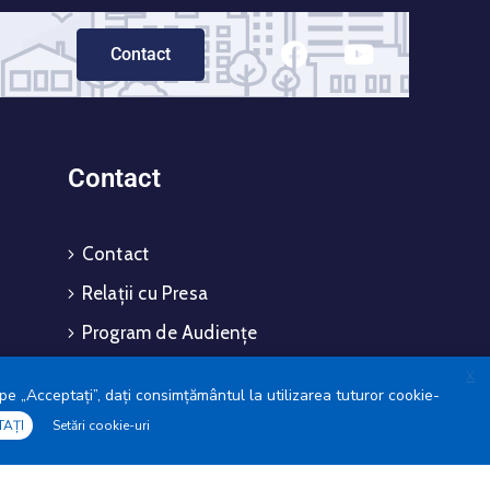
Contact
Contact
Contact
Relații cu Presa
Program de Audiențe
Sugestii și Reclamații
X
pe „Acceptați”, dați consimțământul la utilizarea tuturor cookie-
Responsabil L544/2001
TAȚI
Setări cookie-uri