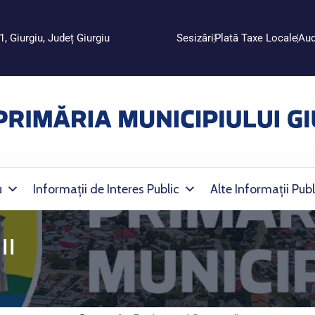
1, Giurgiu, Județ Giurgiu
Sesizări
Plată Taxe Locale
Aud
u
Informații de Interes Public
Alte Informații Publ
II