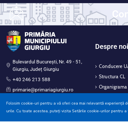
Vetovo și Primăria Giurgiu”
Con
Despre no
Bulevardul Bucureşti, Nr. 49 - 51,
Conducere U
Giurgiu, Județ Giurgiu
Structura CL
+40 246 213 588
Organigrama
primarie@primariagiurgiu.ro
Regulament
Luni - Joi 8:00 - 16:30
Folosim cookie-uri pentru a vă oferi cea mai relevantă experiență de
Monitorul Ofi
Vineri 8:00 - 14:00
urile. Cu toate acestea, puteți vizita Setările cookie-urilor pentru 