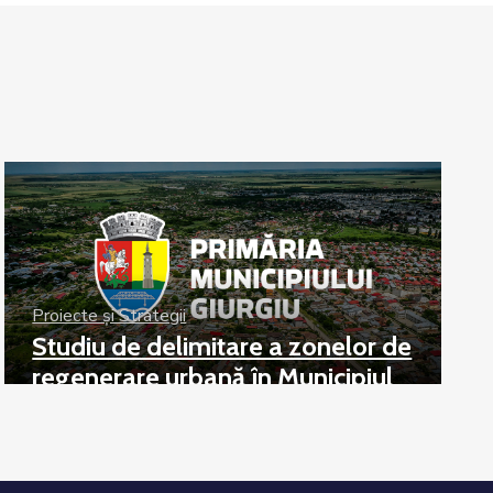
Proiecte și Strategii
Studiu de delimitare a zonelor de
regenerare urbană în Municipiul
Giurgiu