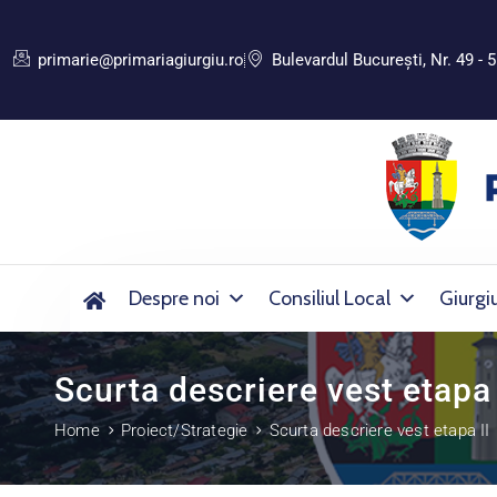
primarie@primariagiurgiu.ro
Bulevardul Bucureşti, Nr. 49 - 5
Despre noi
Consiliul Local
Giurgi
Scurta descriere vest etapa 
Home
Proiect/Strategie
Scurta descriere vest etapa II