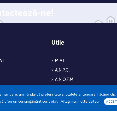
tactează-ne!
i
Utile
AT
M.A.I.
A.N.P.C.
A.N.O.F.M.
Crucea Roșie
 navigare, amintindu-vă preferințele și vizitele anterioare. Făcând clic 
cial Local
Salvați Copiii
a vă oferi un consimțământ controlat.
Aflați mai multe detalii
ACCEP