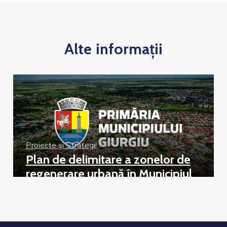
Alte informații
Proiecte și Strategii
Plan de delimitare a zonelor de
regenerare urbană în Municipiul
Giurgiu