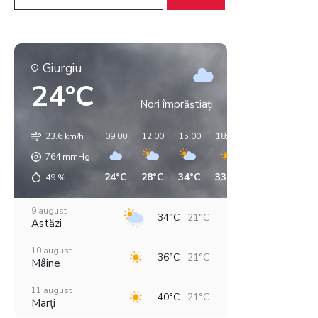
Giurgiu
24°C
Nori împrăștiați
23.6 km/h
09:00
12:00
15:00
18:00
21:00
00:00
764
mmHg
24°C
28°C
34°C
33°C
26°C
24°C
49
%
9 august
34°C
21°C
Astăzi
10 august
36°C
21°C
Mâine
11 august
40°C
21°C
Marți