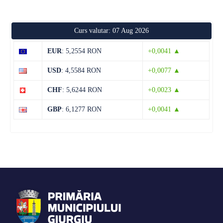
12 august
38°C
22°C
Miercuri
Curs valutar: 07 Aug 2026
13 august
35°C
20°C
Joi
EUR
: 5,2554 RON
+0,0041 ▲
14 august
33°C
17°C
USD
: 4,5584 RON
+0,0077 ▲
Vineri
CHF
: 5,6244 RON
+0,0023 ▲
15 august
33°C
16°C
Sâmbătă
GBP
: 6,1277 RON
+0,0041 ▲