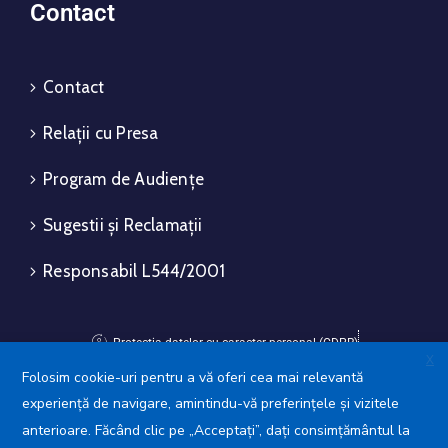
Contact
Contact
Relații cu Presa
Program de Audiențe
Sugestii și Reclamații
Responsabil L544/2001
Protecția datelor cu caracter personal (GDPR)
X
Politica de utilizare a Cookie-urilor
Folosim cookie-uri pentru a vă oferi cea mai relevantă
experiență de navigare, amintindu-vă preferințele și vizitele
Avansis Mobile
anterioare. Făcând clic pe „Acceptați”, dați consimțământul la