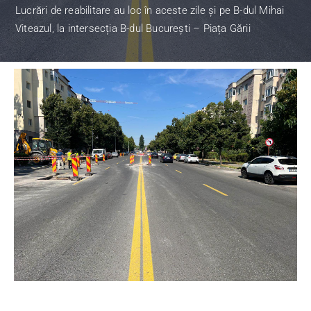
Lucrări de reabilitare au loc în aceste zile și pe B-dul Mihai
Viteazul, la intersecția B-dul București – Piața Gării