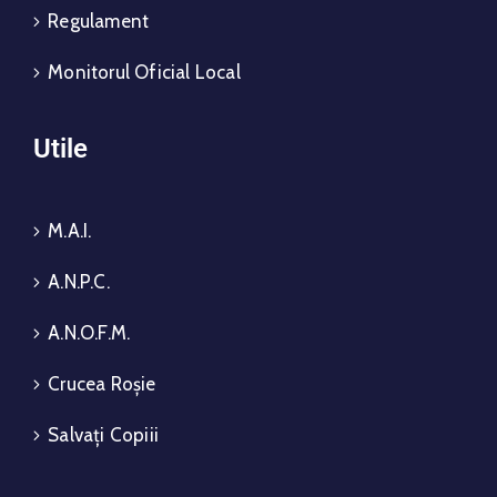
Regulament
Monitorul Oficial Local
Utile
M.A.I.
A.N.P.C.
A.N.O.F.M.
Crucea Roșie
Salvați Copiii