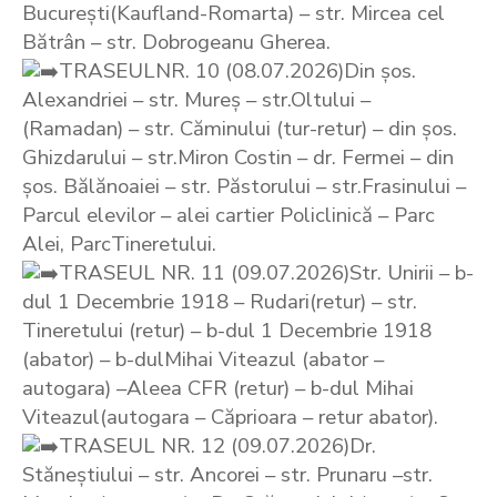
București(Kaufland-Romarta) – str. Mircea cel
Bătrân – str. Dobrogeanu Gherea.
TRASEULNR. 10 (08.07.2026)Din șos.
Alexandriei – str. Mureș – str.Oltului –
(Ramadan) – str. Căminului (tur-retur) – din șos.
Ghizdarului – str.Miron Costin – dr. Fermei – din
șos. Bălănoaiei – str. Păstorului – str.Frasinului –
Parcul elevilor – alei cartier Policlinică – Parc
Alei, ParcTineretului.
TRASEUL NR. 11 (09.07.2026)Str. Unirii – b-
dul 1 Decembrie 1918 – Rudari(retur) – str.
Tineretului (retur) – b-dul 1 Decembrie 1918
(abator) – b-dulMihai Viteazul (abator –
autogara) –Aleea CFR (retur) – b-dul Mihai
Viteazul(autogara – Căprioara – retur abator).
TRASEUL NR. 12 (09.07.2026)Dr.
Stăneștiului – str. Ancorei – str. Prunaru –str.