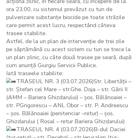
acționa zilnic, în fiecare seară, cu începere de la
ora 23.00, cu sistemul prevăzut cu tun de
pulverizare substanțe biocide pe toate străzile
care permit acest lucru, respectând câteva
trasee stabilite.
Astfel, de la un plan de intervenție de trei zile
pe săptămână cu acest sistem cu tun se trece la
un plan zilnic, cu câte două trasee pe seară, după
cum anunță Giurgiu Servicii Publice.
Iată traseele stabilite:
TRASEUL NR. 3 (03.07.2026)Str. Libertății –
str. Ștefan cel Mare – str.Ghe. Doja – str. Gării II
(AMM – Bariera Ghizdarului) – șos. Bălănoaiei –
str. PGrigorescu – ANL Obor – str. P. Andreescu
– șos. Bălănoaiei (penitenciar –retur) – șos.
Ghizdarului ( Rosal – retur Bariera Ghizdarului)
TRASEUL NR. 4 (03.07.2026)B-dul Daciei
(tur-retur) – str. Decebal – str.Ierusalim (tur-