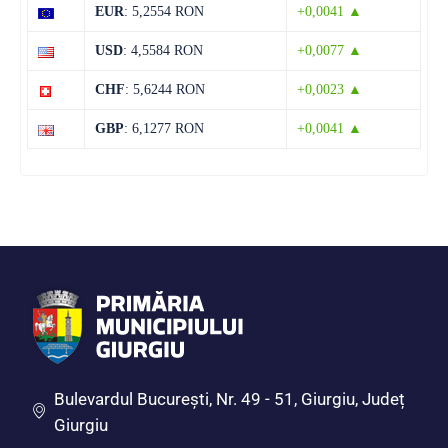
Marți
EUR
: 5,2554 RON
+0,0041 ▲
12 august
38°C
22°C
USD
: 4,5584 RON
+0,0077 ▲
Miercuri
CHF
: 5,6244 RON
+0,0023 ▲
13 august
36°C
21°C
Joi
GBP
: 6,1277 RON
+0,0041 ▲
Bulevardul Bucureşti, Nr. 49 - 51, Giurgiu, Județ
Giurgiu