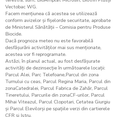
terestră, sunt: BioAmplat Microsin, Biotrin Plusși
Vectobac WG.
Facem mențiunea că acestea se utilizează
conform avizelor și fișelorde securitate, aprobate
de Ministerul Sănătății – Comisia pentru Produse
Biocide.
Dacă prognoza meteo nu este favorabilă
desfășurării activităților mai sus menționate,
acestea vor fi reprogramate.
Astăzi, în planul actual, au fost desfășurate
activități de dezinsecție în următoarele locații:
Parcul Alei, Parc Telefoane,Parcul din zona
Turnului cu ceas, Parcul Regina Maria, Parcul din
zonaCatedralei, Parcul Fabrica de Zahăr, Parcul
Tineretului, Parcurile din zonaCF-urilor, Parcul
Mihai Viteazul, Parcul Clopotari, Cetatea Giurgiu
și Parcul Elevilorși pe spațiile verzi din cartierele
CFR și Istru.