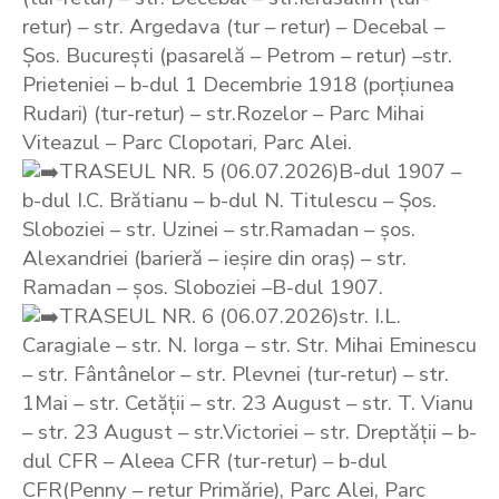
retur) – str. Argedava (tur – retur) – Decebal –
Șos. București (pasarelă – Petrom – retur) –str.
Prieteniei – b-dul 1 Decembrie 1918 (porțiunea
Rudari) (tur-retur) – str.Rozelor – Parc Mihai
Viteazul – Parc Clopotari, Parc Alei.
TRASEUL NR. 5 (06.07.2026)B-dul 1907 –
b-dul I.C. Brătianu – b-dul N. Titulescu – Șos.
Sloboziei – str. Uzinei – str.Ramadan – șos.
Alexandriei (barieră – ieșire din oraș) – str.
Ramadan – șos. Sloboziei –B-dul 1907.
TRASEUL NR. 6 (06.07.2026)str. I.L.
Caragiale – str. N. Iorga – str. Str. Mihai Eminescu
– str. Fântânelor – str. Plevnei (tur-retur) – str.
1Mai – str. Cetății – str. 23 August – str. T. Vianu
– str. 23 August – str.Victoriei – str. Dreptății – b-
dul CFR – Aleea CFR (tur-retur) – b-dul
CFR(Penny – retur Primărie), Parc Alei, Parc