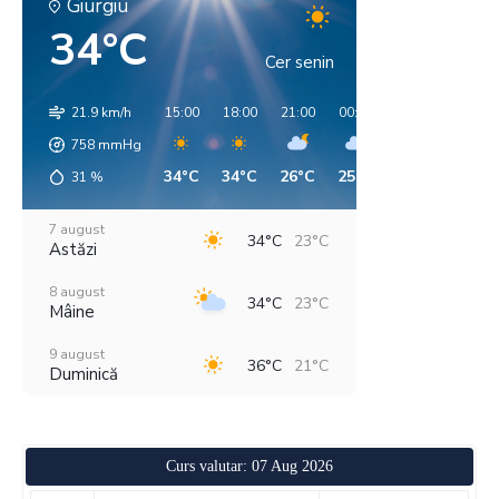
Giurgiu
34°C
Cer senin
21.9 km/h
15:00
18:00
21:00
00:00
03:00
06:00
758
mmHg
34°C
34°C
26°C
25°C
25°C
23°C
31
%
7 august
34°C
23°C
Astăzi
8 august
34°C
23°C
Mâine
9 august
36°C
21°C
Duminică
10 august
37°C
21°C
Luni
Curs valutar: 07 Aug 2026
11 august
38°C
21°C