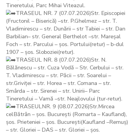
Tineretului, Parc Mihai Viteazul.
TRASEUL NR. 7 (07.07.2026)Str. Episcopiei
(Fructonil – Biserică) –str. P.Ghelmez – str. T.
Vladimirescu – str. Dunării – str Tabiei – str. Dan
Barbilian– str. General Berthelot –str. Mareșal
Foch – str. Parcului – șos. Portului(retur) – b-dul
1907 – șos. Sloboziei(retur).
TRASEUL NR. 8 (07.07.2026)Str. N.
Bălănescu – str. Cuza Vodă – Str. Cerbului – str.
T. Vladimirescu – str. Păcii – str. Soarelui –
str.Griviței – str. Horea – str. Comana – str.
Smârda – str. Sirenei – str. Unirii– Parc
Tineretului – Vamă –str. Neajlovului (tur-retur).
TRASEULNR. 9 (08.07.2026)Str.Mircea
celBătrân – șos. București (Romarta – Kaufland),
șos. Prieteniei – șos. București(Kaufland –Remuș)
– str. Gloriei – DAS – str. Gloriei – șos.