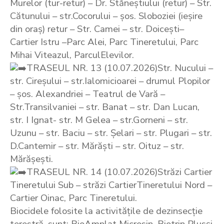
Murelor (tur-retur) – Dr. Stăneștiului (retur) – Str.
Cătunului – str.Cocorului – șos. Sloboziei (ieșire
din oraș) retur – Str. Camei – str. Doicești–
Cartier Istru –Parc Alei, Parc Tineretului, Parc
Mihai Viteazul, ParculElevilor.
TRASEUL NR. 13 (10.07.2026)Str. Nucului –
str. Cireșului – str.Ialomicioarei – drumul Plopilor
– șos. Alexandriei – Teatrul de Vară –
Str.Transilvaniei – str. Banat – str. Dan Lucan,
str. I Ignat- str. M Gelea – str.Gorneni – str.
Uzunu – str. Baciu – str. Șelari – str. Plugari – str.
D.Cantemir – str. Mărăști – str. Oituz – str.
Mărășești.
TRASEUL NR. 14 (10.07.2026)Străzi Cartier
Tineretului Sub – străzi CartierTineretului Nord –
Cartier Oinac, Parc Tineretului.
Biocidele folosite la activitățile de dezinsecție