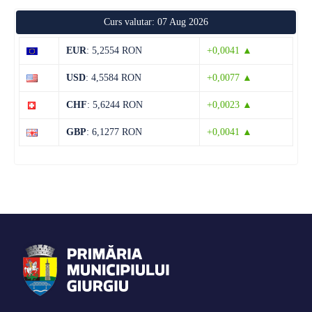
Marți
Curs valutar: 07 Aug 2026
12 august
38°C
22°C
Miercuri
EUR
: 5,2554 RON
+0,0041 ▲
13 august
37°C
21°C
USD
: 4,5584 RON
+0,0077 ▲
Joi
CHF
: 5,6244 RON
+0,0023 ▲
14 august
35°C
19°C
Vineri
GBP
: 6,1277 RON
+0,0041 ▲