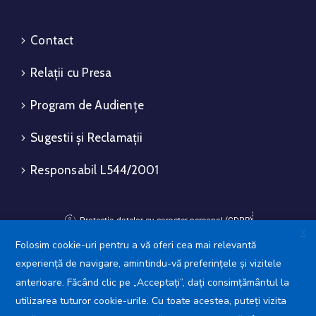
Contact
Relații cu Presa
Program de Audiențe
Sugestii și Reclamații
Responsabil L544/2001
Protecția datelor cu caracter personal (GDPR)
X
Politica de utilizare a Cookie-urilor
Folosim cookie-uri pentru a vă oferi cea mai relevantă
experiență de navigare, amintindu-vă preferințele și vizitele
Avansis Mobile
anterioare. Făcând clic pe „Acceptați”, dați consimțământul la
utilizarea tuturor cookie-urile. Cu toate acestea, puteți vizita