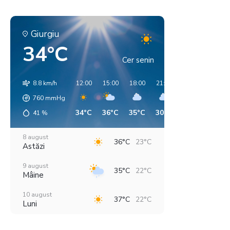
Giurgiu
34°C
Cer senin
8.8 km/h
12:00
15:00
18:00
21:00
00:00
03:00
760
mmHg
34°C
36°C
35°C
30°C
28°C
25°C
41
%
8 august
36°C
23°C
Astăzi
9 august
35°C
22°C
Mâine
10 august
37°C
22°C
Luni
11 august
39°C
21°C