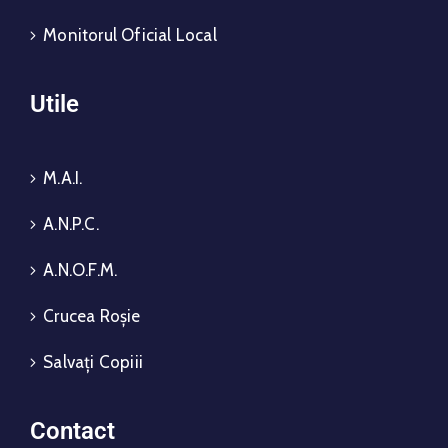
Monitorul Oficial Local
Utile
M.A.I.
A.N.P.C.
A.N.O.F.M.
Crucea Roșie
Salvați Copiii
Contact