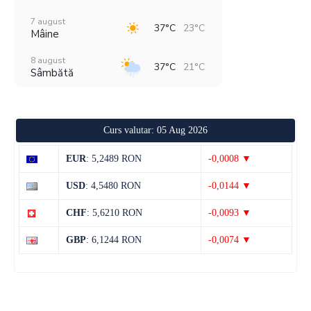
7 august
37°C
23°C
Mâine
8 august
37°C
21°C
Sâmbătă
9 august
36°C
21°C
Duminică
Curs valutar: 05 Aug 2026
10 august
36°C
21°C
Luni
EUR
: 5,2489 RON
-0,0008 ▼
11 august
37°C
20°C
USD
: 4,5480 RON
-0,0144 ▼
Marți
CHF
: 5,6210 RON
-0,0093 ▼
12 august
39°C
20°C
Miercuri
GBP
: 6,1244 RON
-0,0074 ▼