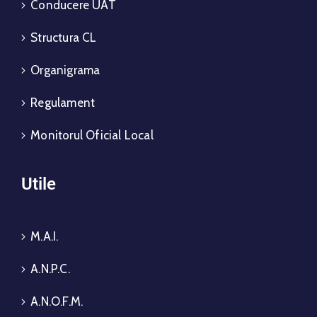
Conducere UAT
Structura CL
Organigrama
Regulament
Monitorul Oficial Local
Utile
M.A.I.
A.N.P.C.
A.N.O.F.M.