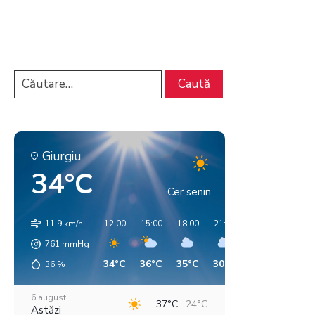
Giurgiu
34°C
Cer senin
11.9 km/h
12:00
15:00
18:00
21:00
00:00
03:00
761
mmHg
34°C
36°C
35°C
30°C
26°C
25°C
36
%
6 august
37°C
24°C
Astăzi