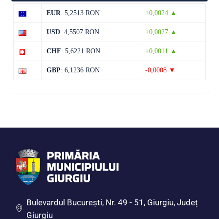
38°C
21°C
Marți
EUR
: 5,2513 RON
+0,0024 ▲
12 august
39°C
22°C
USD
: 4,5507 RON
+0,0027 ▲
Miercuri
CHF
: 5,6221 RON
+0,0011 ▲
13 august
37°C
22°C
Joi
GBP
: 6,1236 RON
-0,0008 ▼
Bulevardul Bucureşti, Nr. 49 - 51, Giurgiu, Județ
Giurgiu