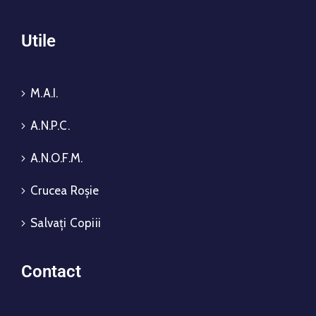
Utile
M.A.I.
A.N.P.C.
A.N.O.F.M.
Crucea Roșie
Salvați Copiii
Contact