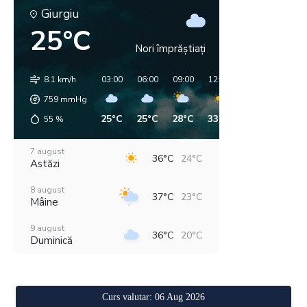
Giurgiu
25°C
Nori împrăștiați
8.1 km/h
03:00
06:00
09:00
12:00
15:00
18:00
759
mmHg
25°C
25°C
28°C
33°C
36°C
36°C
55
%
7 august
36°C
24°C
Astăzi
8 august
37°C
23°C
Mâine
9 august
36°C
20°C
Duminică
10 august
37°C
21°C
Luni
Curs valutar: 06 Aug 2026
11 august