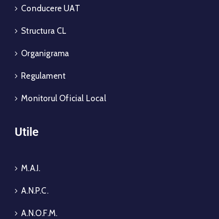
Conducere UAT
Structura CL
Organigrama
Regulament
Monitorul Oficial Local
Utile
M.A.I.
A.N.P.C.
A.N.O.F.M.