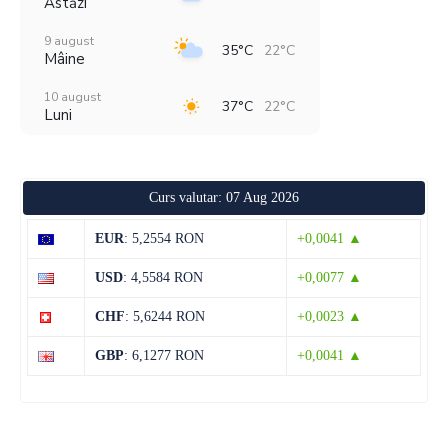
Astăzi
9 august
35°C
22°C
Mâine
10 august
37°C
22°C
Luni
11 august
39°C
21°C
Marți
Curs valutar: 07 Aug 2026
12 august
38°C
22°C
Miercuri
EUR
: 5,2554 RON
+0,0041 ▲
13 august
36°C
21°C
USD
: 4,5584 RON
+0,0077 ▲
Joi
CHF
: 5,6244 RON
+0,0023 ▲
14 august
33°C
18°C
Vineri
GBP
: 6,1277 RON
+0,0041 ▲