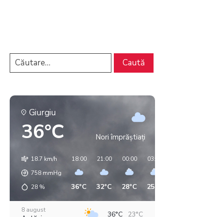
Giurgiu
36°C
Nori împrăștiați
18.7 km/h
18:00
21:00
00:00
03:00
06:00
09:00
758
mmHg
36°C
32°C
28°C
25°C
22°C
25°C
28
%
8 august
36°C
23°C