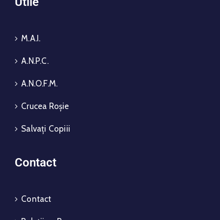
Utile
M.A.I.
A.N.P.C.
A.N.O.F.M.
Crucea Roșie
Salvați Copiii
Contact
Contact