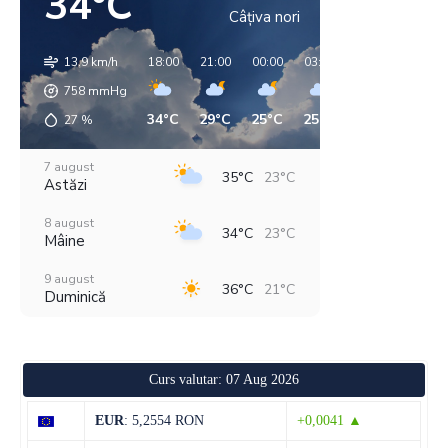
34°C
Câțiva nori
13.9 km/h
18:00
21:00
00:00
03:00
06:00
09:00
758
mmHg
34°C
29°C
25°C
25°C
23°C
26°C
27
%
7 august
35°C
23°C
Astăzi
8 august
34°C
23°C
Mâine
9 august
36°C
21°C
Duminică
10 august
37°C
21°C
Luni
Curs valutar: 07 Aug 2026
11 august
38°C
21°C
Marți
EUR
: 5,2554 RON
+0,0041 ▲
12 august