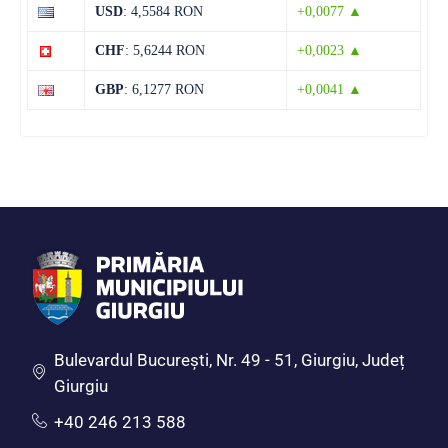
38°C
22°C
USD
: 4,5584 RON
+0,0077 ▲
Miercuri
CHF
: 5,6244 RON
+0,0023 ▲
13 august
36°C
21°C
Joi
GBP
: 6,1277 RON
+0,0041 ▲
Bulevardul Bucureşti, Nr. 49 - 51, Giurgiu, Județ
Giurgiu
+40 246 213 588