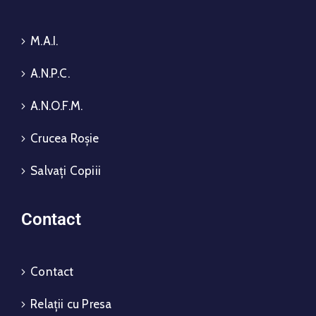
M.A.I.
A.N.P.C.
A.N.O.F.M.
Crucea Roșie
Salvați Copiii
Contact
Contact
Relații cu Presa