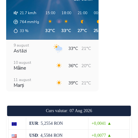
21.7 km/h
15:00
18:00
21:00
00:00
03:00
06:00
764
mmHg
32°C
33°C
27°C
25°C
22°C
20°C
33
%
9 august
33°C
21°C
Astăzi
10 august
36°C
20°C
Mâine
11 august
39°C
21°C
Marți
12 august
39°C
21°C
Miercuri
Curs valutar: 07 Aug 2026
13 august
37°C
21°C
Joi
EUR
: 5,2554 RON
+0,0041 ▲
14 august
34°C
18°C
USD
: 4,5584 RON
+0,0077 ▲
Vineri