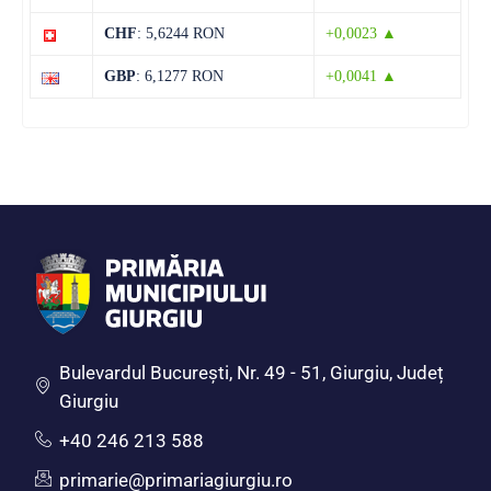
CHF
: 5,6244 RON
+0,0023 ▲
15 august
34°C
17°C
Sâmbătă
GBP
: 6,1277 RON
+0,0041 ▲
Bulevardul Bucureşti, Nr. 49 - 51, Giurgiu, Județ
Giurgiu
+40 246 213 588
primarie@primariagiurgiu.ro