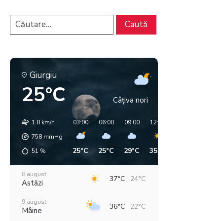
Giurgiu
25°C
Câțiva nori
1.8 km/h
03:00
06:00
09:00
12:00
15:00
18:00
758
mmHg
25°C
25°C
29°C
35°C
37°C
33°C
51
%
8 august
37°C
24°C
Astăzi
9 august
36°C
22°C
Mâine