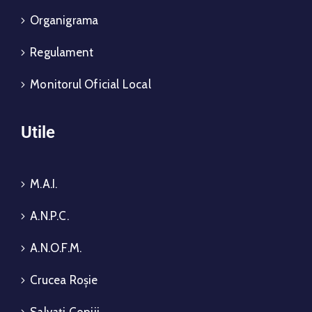
Organigrama
Regulament
Monitorul Oficial Local
Utile
M.A.I.
A.N.P.C.
A.N.O.F.M.
Crucea Roșie
Salvați Copiii