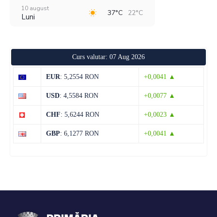
10 august
37°C
22°C
Luni
11 august
39°C
21°C
Marți
Curs valutar: 07 Aug 2026
12 august
38°C
22°C
Miercuri
EUR
: 5,2554 RON
+0,0041 ▲
13 august
36°C
21°C
USD
: 4,5584 RON
+0,0077 ▲
Joi
CHF
: 5,6244 RON
+0,0023 ▲
14 august
35°C
18°C
Vineri
GBP
: 6,1277 RON
+0,0041 ▲