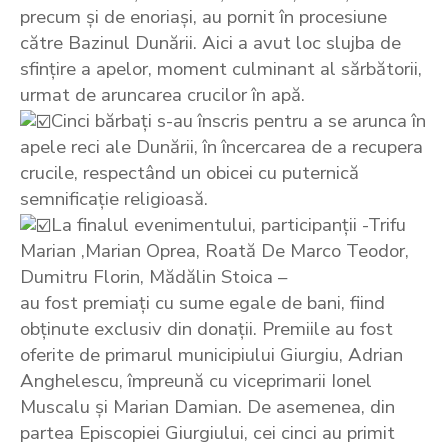
precum și de enoriași, au pornit în procesiune
către Bazinul Dunării. Aici a avut loc slujba de
sfințire a apelor, moment culminant al sărbătorii,
urmat de aruncarea crucilor în apă.
Cinci bărbați s-au înscris pentru a se arunca în
apele reci ale Dunării, în încercarea de a recupera
crucile, respectând un obicei cu puternică
semnificație religioasă.
La finalul evenimentului, participanții -Trifu
Marian ,Marian Oprea, Roată De Marco Teodor,
Dumitru Florin, Mădălin Stoica –
au fost premiați cu sume egale de bani, fiind
obținute exclusiv din donații. Premiile au fost
oferite de primarul municipiului Giurgiu, Adrian
Anghelescu, împreună cu viceprimarii Ionel
Muscalu și Marian Damian. De asemenea, din
partea Episcopiei Giurgiului, cei cinci au primit