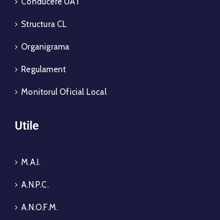
Conducere UAT
Structura CL
Organigrama
Regulament
Monitorul Oficial Local
Utile
M.A.I.
A.N.P.C.
A.N.O.F.M.