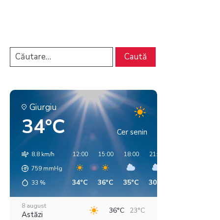
Giurgiu
34°C
Cer senin
8.8 km/h
12:00
15:00
18:00
21:00
00:00
03:00
759
mmHg
34°C
36°C
35°C
30°C
28°C
25°C
33
%
8 august
36°C
23°C
Astăzi