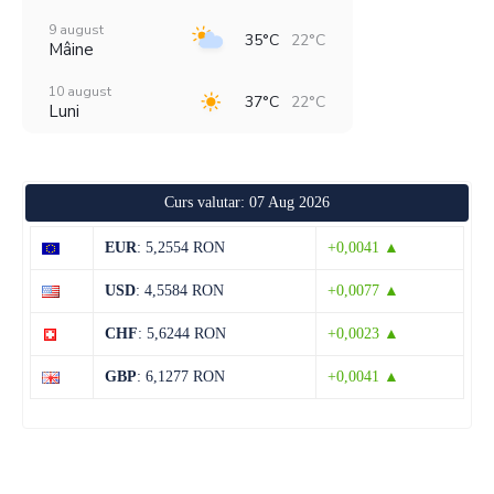
9 august
35°C
22°C
Mâine
10 august
37°C
22°C
Luni
11 august
39°C
21°C
Marți
Curs valutar: 07 Aug 2026
12 august
38°C
22°C
Miercuri
EUR
: 5,2554 RON
+0,0041 ▲
13 august
36°C
21°C
USD
: 4,5584 RON
+0,0077 ▲
Joi
CHF
: 5,6244 RON
+0,0023 ▲
14 august
33°C
18°C
Vineri
GBP
: 6,1277 RON
+0,0041 ▲