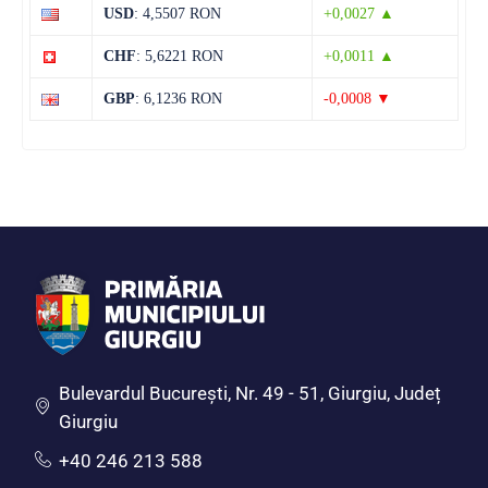
12 august
39°C
22°C
USD
: 4,5507 RON
+0,0027 ▲
Miercuri
CHF
: 5,6221 RON
+0,0011 ▲
13 august
38°C
22°C
Joi
GBP
: 6,1236 RON
-0,0008 ▼
Bulevardul Bucureşti, Nr. 49 - 51, Giurgiu, Județ
Giurgiu
+40 246 213 588