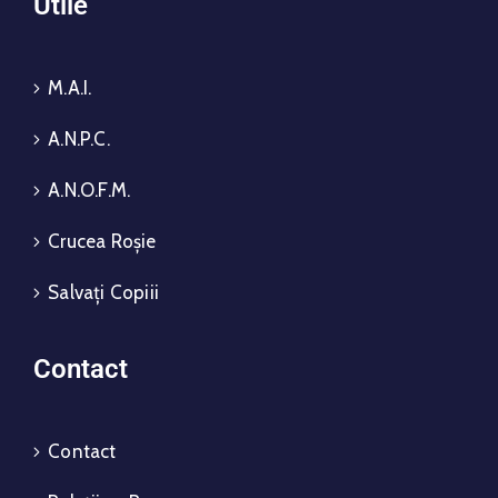
Utile
M.A.I.
A.N.P.C.
A.N.O.F.M.
Crucea Roșie
Salvați Copiii
Contact
Contact