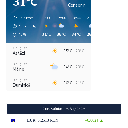
31°C
Cer senin
13.3 km/h
12:00
15:00
18:00
21:00
00:00
03:00
760
mmHg
31°C
35°C
34°C
26°C
25°C
25°C
41
%
7 august
35°C
23°C
Astăzi
8 august
34°C
23°C
Mâine
9 august
36°C
21°C
Duminică
10 august
37°C
21°C
Luni
Curs valutar: 06 Aug 2026
11 august
38°C
21°C
Marți
EUR
: 5,2513 RON
+0,0024 ▲