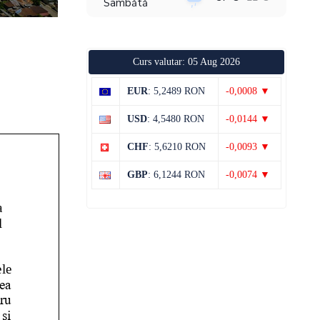
Sâmbătă
9 august
35°C
23°C
Duminică
Curs valutar: 05 Aug 2026
10 august
36°C
20°C
Luni
EUR
: 5,2489 RON
-0,0008 ▼
11 august
38°C
20°C
USD
: 4,5480 RON
-0,0144 ▼
Marți
CHF
: 5,6210 RON
-0,0093 ▼
12 august
38°C
20°C
Miercuri
GBP
: 6,1244 RON
-0,0074 ▼