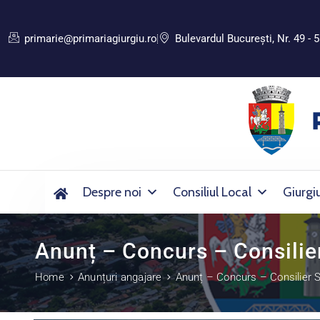
primarie@primariagiurgiu.ro
Bulevardul Bucureşti, Nr. 49 - 5
Despre noi
Consiliul Local
Giurgi
Anunț – Concurs – Consilier
Home
Anunțuri angajare
Anunț – Concurs – Consilier S