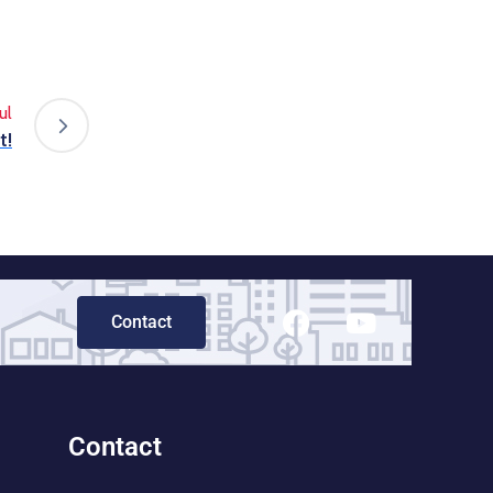
ul
t!
Contact
Contact