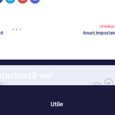
Următor
24
Anunț importan
tactează-ne!
i
Utile