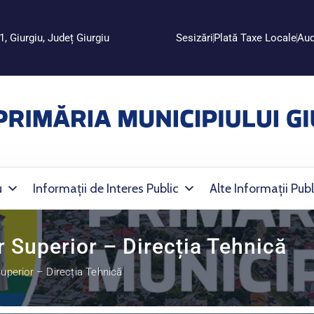
1, Giurgiu, Județ Giurgiu
Sesizări
Plată Taxe Locale
Aud
u
Informații de Interes Public
Alte Informații Publ
 Superior – Direcția Tehnică
uperior – Direcția Tehnică