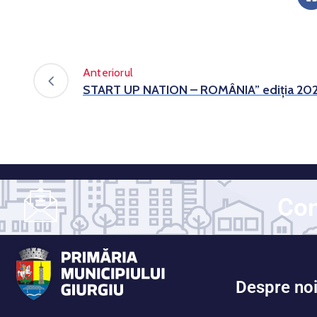
Anteriorul
START UP NATION – ROMÂNIA” ediția 20
Con
Despre no