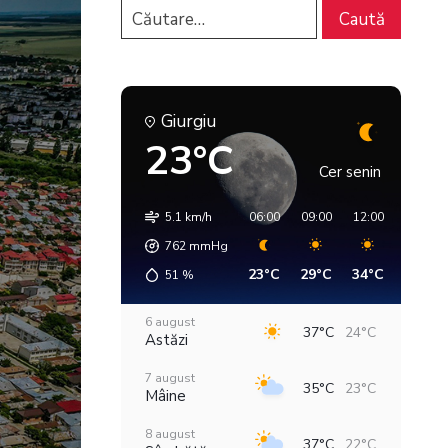
Giurgiu
23°C
Cer senin
5.1 km/h
06:00
09:00
12:00
15:00
762
mmHg
23°C
29°C
34°C
37°C
51
%
6 august
37°C
24°C
Astăzi
7 august
35°C
23°C
Mâine
8 august
37°C
22°C