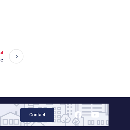
ul
ce
Contact