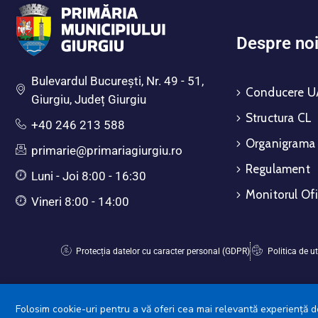
Despre no
Bulevardul Bucureşti, Nr. 49 - 51,
Conducere U
Giurgiu, Județ Giurgiu
Structura CL
+40 246 213 588
Organigrama
primarie@primariagiurgiu.ro
Regulament
Luni - Joi 8:00 - 16:30
Monitorul Ofi
Vineri 8:00 - 14:00
Protecția datelor cu caracter personal (GDPR)
Politica de ut
Folosim cookie-uri pentru a vă oferi cea mai relevantă experiență de