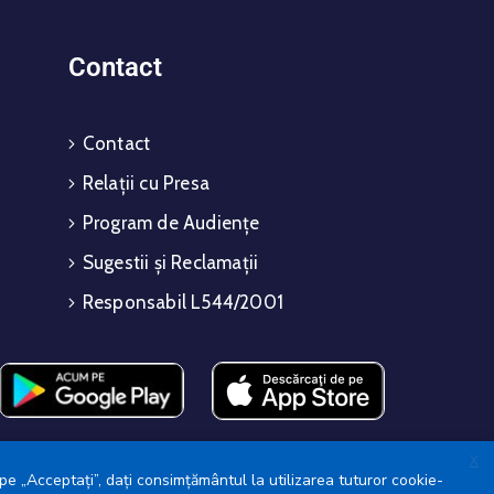
Contact
Contact
Relații cu Presa
Program de Audiențe
Sugestii și Reclamații
Responsabil L544/2001
X
pe „Acceptați”, dați consimțământul la utilizarea tuturor cookie-