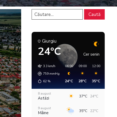
Giurgiu
24°C
Cer senin
3.3 km/h
06:00
09:00
12:00
15:00
759
mmHg
24°C
28°C
35°C
36°C
62
%
8 august
37°C
24°C
Astăzi
9 august
35°C
22°C
Mâine