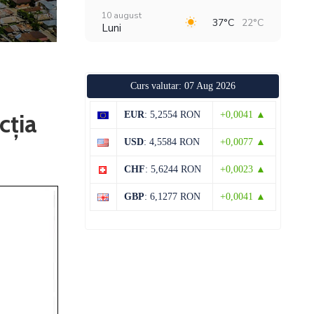
10 august
37°C
22°C
Luni
11 august
39°C
21°C
Marți
Curs valutar: 07 Aug 2026
12 august
38°C
22°C
Miercuri
cția
EUR
: 5,2554 RON
+0,0041 ▲
13 august
37°C
21°C
USD
: 4,5584 RON
+0,0077 ▲
Joi
CHF
: 5,6244 RON
+0,0023 ▲
14 august
35°C
19°C
Vineri
GBP
: 6,1277 RON
+0,0041 ▲