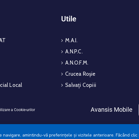
i
Utile
AT
M.A.I.
A.N.P.C.
A.N.O.F.M.
Crucea Roșie
cial Local
Salvați Copiii
Avansis Mobile
ilizare a Cookie-urilor
 navigare, amintindu-vă preferințele și vizitele anterioare. Făcând clic 