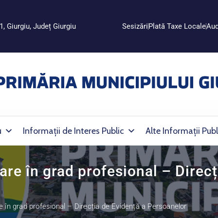
1, Giurgiu, Județ Giurgiu
Sesizări
Plată Taxe Locale
Aud
u
Informații de Interes Public
Alte Informații Publ
e în grad profesional – Direcț
în grad profesional – Direcția de Evidență a Persoanelor