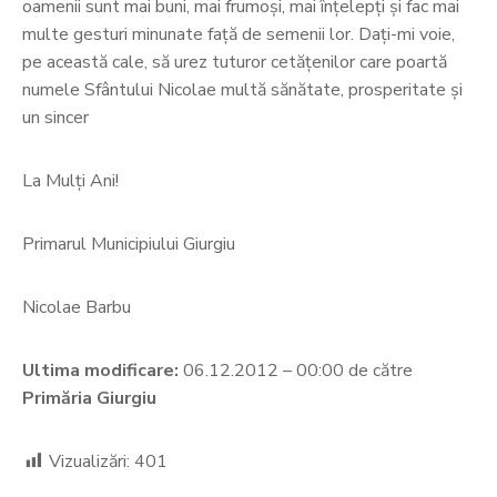
oamenii sunt mai buni, mai frumoşi, mai înţelepţi şi fac mai
multe gesturi minunate faţă de semenii lor. Daţi-mi voie,
pe această cale, să urez tuturor cetăţenilor care poartă
numele Sfântului Nicolae multă sănătate, prosperitate şi
un sincer
La Mulţi Ani!
Primarul Municipiului Giurgiu
Nicolae Barbu
Ultima modificare:
06.12.2012 – 00:00 de către
Primăria Giurgiu
Vizualizări:
401