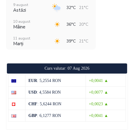
9 august
32°C
21°C
Astăzi
10 august
36°C
20°C
Mâine
11 august
39°C
21°C
Marți
12 august
39°C
21°C
Miercuri
Curs valutar: 07 Aug 2026
13 august
37°C
21°C
Joi
EUR
: 5,2554 RON
+0,0041 ▲
14 august
34°C
18°C
USD
: 4,5584 RON
+0,0077 ▲
Vineri
CHF
: 5,6244 RON
+0,0023 ▲
15 august
34°C
17°C
Sâmbătă
GBP
: 6,1277 RON
+0,0041 ▲