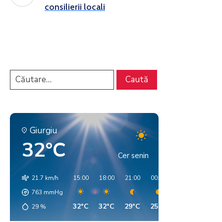
consilierii locali
Giurgiu
32°C
Cer senin
21.7 km/h
15:00
18:00
21:00
00:00
03:00
06:00
763
mmHg
32°C
32°C
29°C
25°C
22°C
20°C
29
%