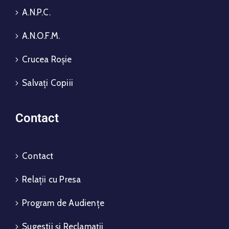
A.N.P.C.
A.N.O.F.M.
Crucea Roșie
Salvați Copiii
Contact
Contact
Relații cu Presa
Program de Audiențe
Sugestii și Reclamații