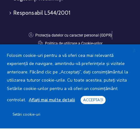
Responsabil L544/2001
Protecția datelor cu caracter personal (GDPR)
Politica de utilizare a Cookie-urilor
X
Folosim cookie-uri pentru a vă oferi cea mai relevantă
Avansis Mobile
experiență de navigare, amintindu-vă preferințele și vizitele
anterioare. Făcând clic pe „Acceptați”, dați consimțământul la
utilizarea tuturor cookie-urile. Cu toate acestea, puteți vizita
Setările cookie-urilor pentru a vă oferi un consimțământ
controlat.
Aflați mai multe detalii
ACCEPTAȚI
Setări cookie-uri
Primăria Municipiului Giurgiu © 2025. Toate drepturile
rezervate.