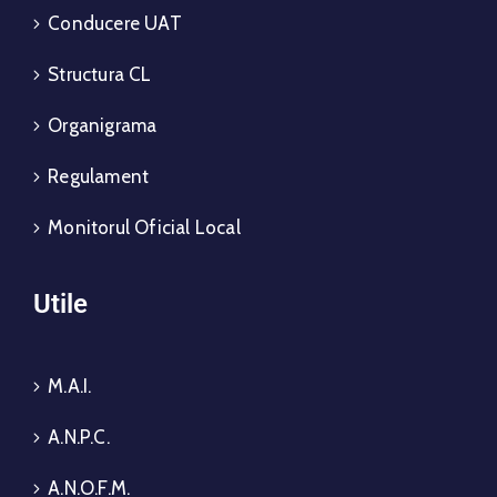
Conducere UAT
Structura CL
Organigrama
Regulament
Monitorul Oficial Local
Utile
M.A.I.
A.N.P.C.
A.N.O.F.M.