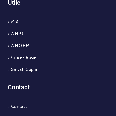
Utile
M.A.I.
A.N.P.C.
A.N.O.F.M.
Crucea Roșie
Salvați Copiii
Contact
Contact