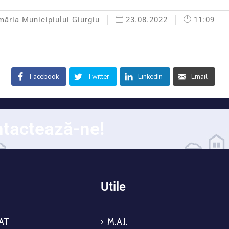
măria Municipiului Giurgiu
23.08.2022
11:09
Facebook
Twitter
LinkedIn
Email
tactează-ne!
i
Utile
AT
M.A.I.