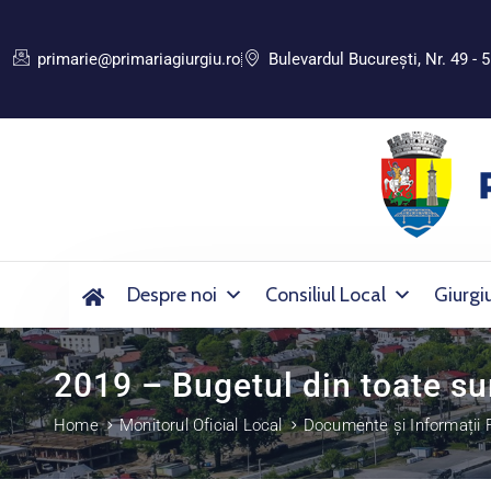
primarie@primariagiurgiu.ro
Bulevardul Bucureşti, Nr. 49 - 5
Despre noi
Consiliul Local
Giurgi
2019 – Bugetul din toate su
Home
Monitorul Oficial Local
Documente și Informații 