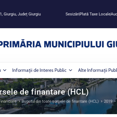
1, Giurgiu, Județ Giurgiu
Sesizări
Plată Taxe Locale
Aud
u
Informații de Interes Public
Alte Informații Publ
rsele de finantare (HCL)
Financiare
Bugetul din toate sursele de finantare (HCL)
2019 – 